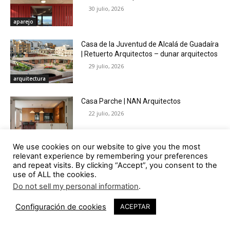
30 julio, 2026
aparejo
Casa de la Juventud de Alcalá de Guadaíra
| Retuerto Arquitectos – dunar arquitectos
29 julio, 2026
arquitectura
Casa Parche | NAN Arquitectos
22 julio, 2026
arquitectura
We use cookies on our website to give you the most
relevant experience by remembering your preferences
Una conversación con Fabiola Uribe y
and repeat visits. By clicking “Accept”, you consent to the
Carlos Barberá sobre el proyecto «Casa
use of ALL the cookies.
para Mariposas»
Do not sell my personal information
.
17 julio, 2026
baliza
Configuración de cookies
ACEPTAR
Clínica Serna Dental | Murillo Arquitectos
15 julio, 2026