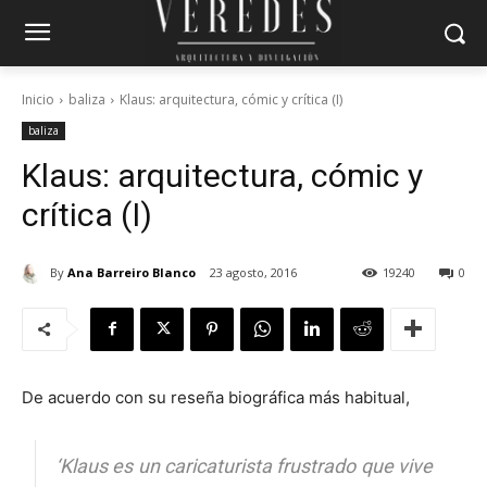
Inicio
baliza
Klaus: arquitectura, cómic y crítica (I)
baliza
Klaus: arquitectura, cómic y
crítica (I)
By
Ana Barreiro Blanco
23 agosto, 2016
19240
0
De acuerdo con su reseña biográfica más habitual,
‘Klaus es un caricaturista frustrado que vive