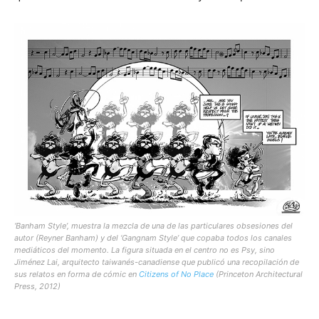
‘Banham Style’, muestra la mezcla de una de las particulares obsesiones del
autor (Reyner Banham) y del ‘Gangnam Style’ que copaba todos los canales
mediáticos del momento. La figura situada en el centro no es Psy, sino
Jiménez Lai, arquitecto taiwanés-canadiense que publicó una recopilación de
sus relatos en forma de cómic en
Citizens of No Place
(Princeton Architectural
Press, 2012)