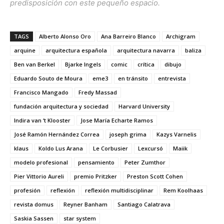
predisposición con este pequeño espacio.
TAGS
Alberto Alonso Oro
Ana Barreiro Blanco
Archigram
arquine
arquitectura española
arquitectura navarra
baliza
Ben van Berkel
Bjarke Ingels
comic
crítica
dibujo
Eduardo Souto de Moura
eme3
en tránsito
entrevista
Francisco Mangado
Fredy Massad
fundación arquitectura y sociedad
Harvard University
Indira van ‘t Klooster
Jose María Echarte Ramos
José Ramón Hernández Correa
joseph grima
Kazys Varnelis
klaus
Koldo Lus Arana
Le Corbusier
Lexcursó
Maiik
modelo profesional
pensamiento
Peter Zumthor
Pier Vittorio Aureli
premio Pritzker
Preston Scott Cohen
profesión
reflexión
reflexión multidisciplinar
Rem Koolhaas
revista domus
Reyner Banham
Santiago Calatrava
Saskia Sassen
star system