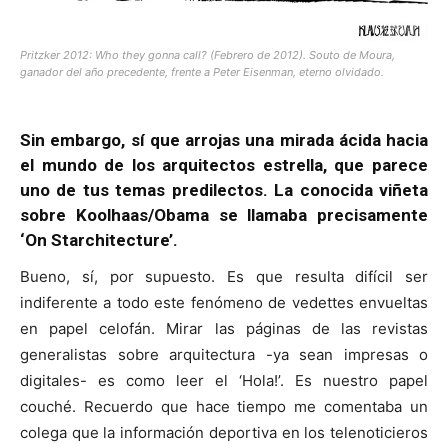
Pritzker 2012: Who they gonna call?
(Febrero de 2012). Souto de Moura,
ganador del año precedente, frente a Peter Eisenman, eterno olvidado.
Sin embargo, sí que arrojas una mirada ácida hacia
el mundo de los arquitectos estrella, que parece
uno de tus temas predilectos. La conocida viñeta
sobre Koolhaas/Obama se llamaba precisamente
‘On Starchitecture’.
Bueno, sí, por supuesto. Es que resulta difícil ser
indiferente a todo este fenómeno de vedettes envueltas
en papel celofán. Mirar las páginas de las revistas
generalistas sobre arquitectura -ya sean impresas o
digitales- es como leer el ‘Hola!’. Es nuestro papel
couché. Recuerdo que hace tiempo me comentaba un
colega que la información deportiva en los telenoticieros