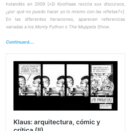
holandés en 2009 [
«Si Koolhaas recicla sus discursos,
¿por qué no puedo hacer yo lo mismo con las viñetas?»].
En las diferentes iteraciones, aparecen referencias
variadas a los
Monty Python
o
The Muppets Show
.
Continuará….