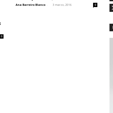
Ana Barreiro Blanco
-
3 marzo, 2016
0
s
0