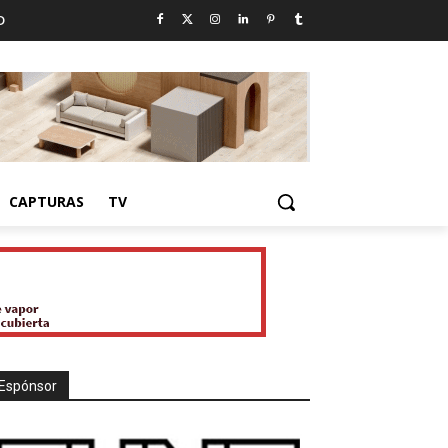
D
CAPTURAS
TV
Espónsor