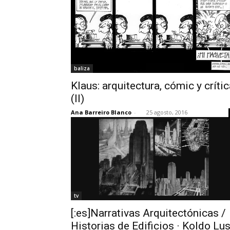
baliza
Klaus: arquitectura, cómic y críti
(II)
Ana Barreiro Blanco
-
25 agosto, 2016
tv
[:es]Narrativas Arquitectónicas /
Historias de Edificios · Koldo Lu