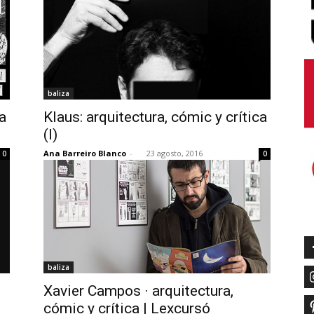
baliza
ca
Klaus: arquitectura, cómic y crítica
(I)
Ana Barreiro Blanco
-
23 agosto, 2016
0
0
baliza
Xavier Campos · arquitectura,
s
cómic y crítica | Lexcursó