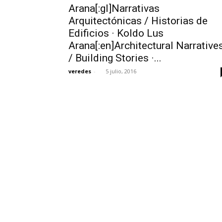
Arana[:gl]Narrativas
Arquitectónicas / Historias de
Edificios · Koldo Lus
Arana[:en]Architectural Narrative
/ Building Stories ·...
veredes
-
5 julio, 2016