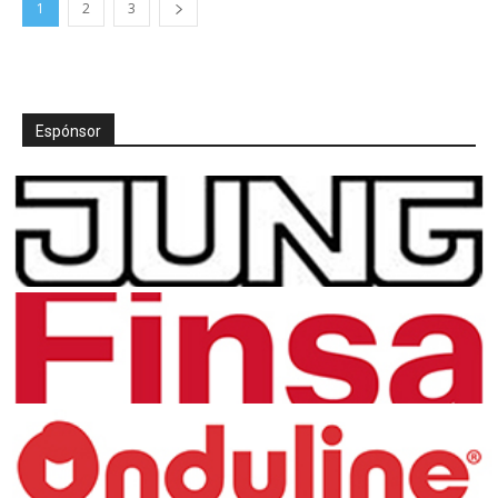
1
2
3
Espónsor