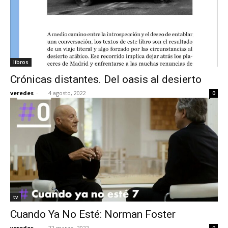
libros
Crónicas distantes. Del oasis al desierto
veredes
-
4 agosto, 2022
0
tv
Cuando Ya No Esté: Norman Foster
veredes
-
22 marzo, 2022
0