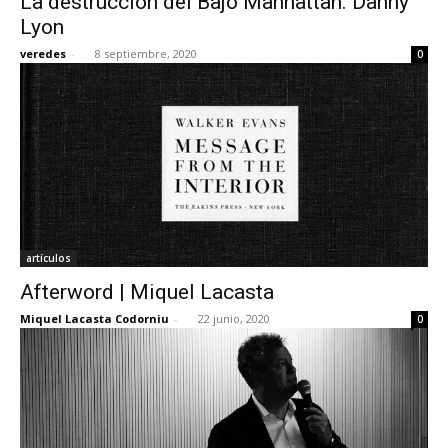
La destrucción del Bajo Manhattan. Danny
Lyon
veredes
-
8 septiembre, 2020
0
artículos
Afterword | Miquel Lacasta
Miquel Lacasta Codorniu
-
22 junio, 2020
0