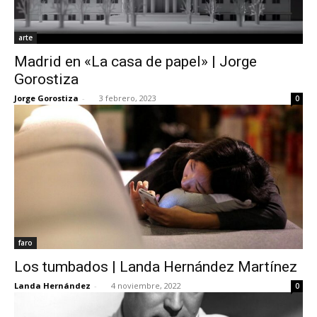
arte
Madrid en «La casa de papel» | Jorge
Gorostiza
Jorge Gorostiza
-
3 febrero, 2023
0
faro
Los tumbados | Landa Hernández Martínez
Landa Hernández
-
4 noviembre, 2022
0