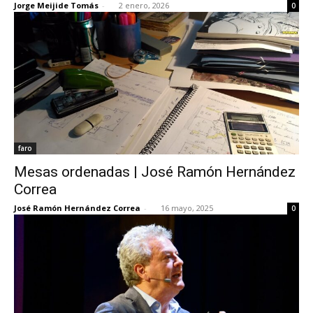
Jorge Meijide Tomás
-
2 enero, 2026
0
faro
Mesas ordenadas | José Ramón Hernández
Correa
José Ramón Hernández Correa
-
16 mayo, 2025
0