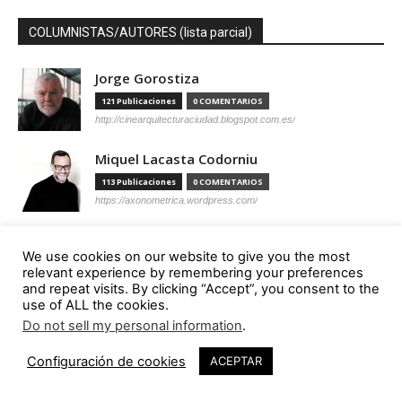
COLUMNISTAS/AUTORES (lista parcial)
Jorge Gorostiza
121 Publicaciones
0 COMENTARIOS
http://cinearquitecturaciudad.blogspot.com.es/
Miquel Lacasta Codorniu
113 Publicaciones
0 COMENTARIOS
https://axonometrica.wordpress.com/
José Ramón Hernández Correa
We use cookies on our website to give you the most
112 Publicaciones
0 COMENTARIOS
relevant experience by remembering your preferences
http://arquitectamoslocos.blogspot.com.es/
and repeat visits. By clicking “Accept”, you consent to the
use of ALL the cookies.
Miguel Ángel Díaz Camacho
Do not sell my personal information
.
95 Publicaciones
0 COMENTARIOS
Configuración de cookies
ACEPTAR
https://madc.xyz/
Ana Barreiro Blanco