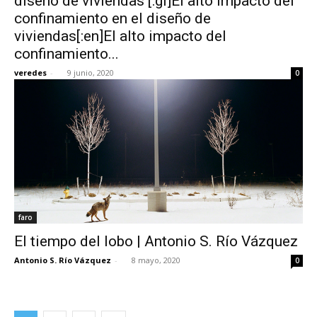
diseño de viviendas [:gl]El alto impacto del
confinamiento en el diseño de
viviendas[:en]El alto impacto del
confinamiento...
veredes
-
9 junio, 2020
0
faro
El tiempo del lobo | Antonio S. Río Vázquez
Antonio S. Río Vázquez
-
8 mayo, 2020
0