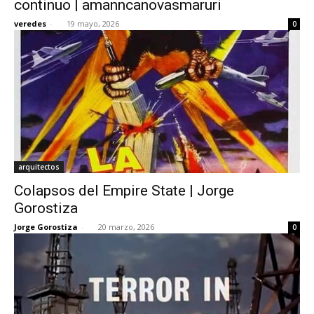
continuo | amanncanovasmaruri
veredes
-
19 mayo, 2026
0
[:]
arquitectos
Colapsos del Empire State | Jorge
Gorostiza
Jorge Gorostiza
-
20 marzo, 2026
0