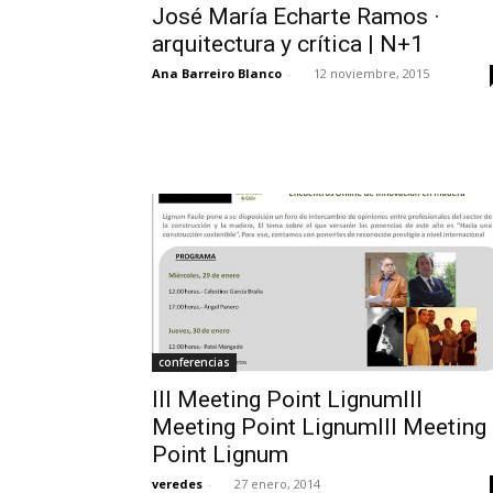
José María Echarte Ramos ·
arquitectura y crítica | N+1
Ana Barreiro Blanco
-
12 noviembre, 2015
conferencias
III Meeting Point LignumIII
Meeting Point LignumIII Meeting
Point Lignum
veredes
-
27 enero, 2014