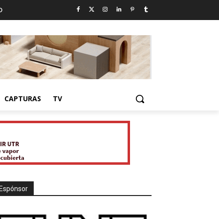
D
CAPTURAS
TV
Espónsor