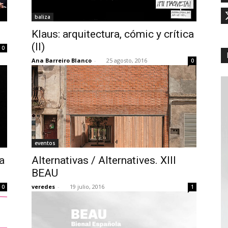
baliza
Klaus: arquitectura, cómic y crítica
(II)
0
Ana Barreiro Blanco
-
25 agosto, 2016
0
eventos
ca
Alternativas / Alternatives. XIII
BEAU
veredes
-
19 julio, 2016
0
1