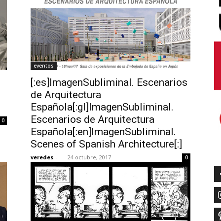
eventos
[:es]ImagenSubliminal. Escenarios
de Arquitectura
Española[:gl]ImagenSubliminal.
Escenarios de Arquitectura
0
Española[:en]ImagenSubliminal.
Scenes of Spanish Architecture[:]
veredes
-
24 octubre, 2017
0