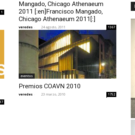
Mangado, Chicago Athenaeum
2011 [:en]Francisco Mangado,
1
Chicago Athenaeum 2011[:]
veredes
-
24 agosto, 2011
1367
eventos
Premios COAVN 2010
veredes
-
23 marzo, 2010
1752
37