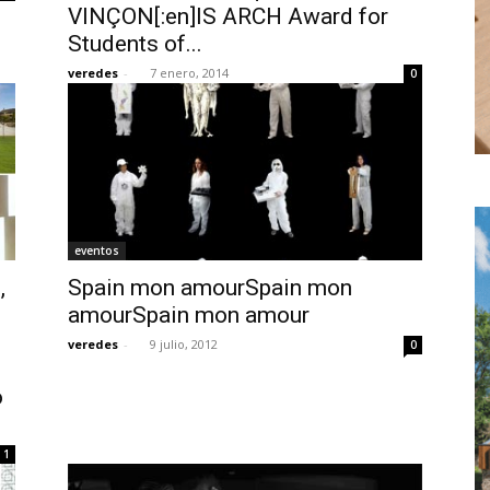
VINÇON[:en]IS ARCH Award for
Students of...
veredes
-
7 enero, 2014
0
eventos
,
Spain mon amourSpain mon
amourSpain mon amour
veredes
-
9 julio, 2012
0
o
1