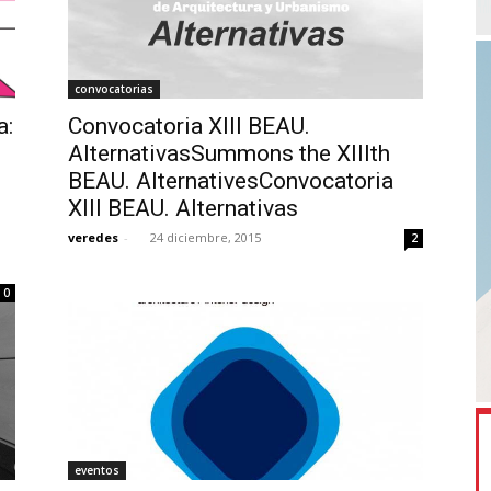
convocatorias
a:
Convocatoria XIII BEAU.
AlternativasSummons the XIIIth
BEAU. AlternativesConvocatoria
XIII BEAU. Alternativas
veredes
-
24 diciembre, 2015
2
0
eventos