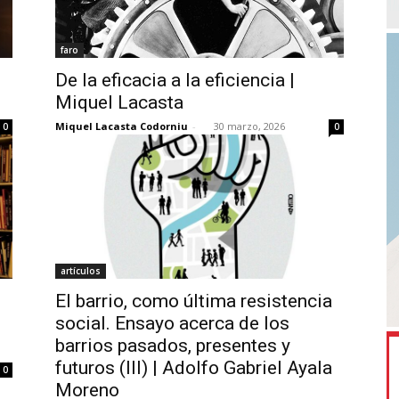
faro
De la eficacia a la eficiencia |
Miquel Lacasta
Miquel Lacasta Codorniu
-
30 marzo, 2026
0
0
artículos
El barrio, como última resistencia
social. Ensayo acerca de los
barrios pasados, presentes y
futuros (III) | Adolfo Gabriel Ayala
0
Moreno