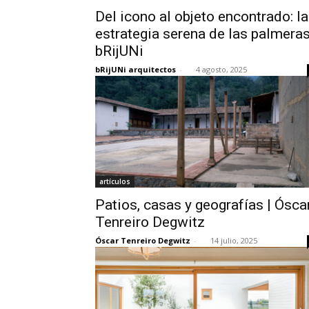
Del icono al objeto encontrado: la
estrategia serena de las palmeras
bRijUNi
bRijUNi arquitectos
-
4 agosto, 2025
artículos
Patios, casas y geografías | Ósca
Tenreiro Degwitz
Óscar Tenreiro Degwitz
-
14 julio, 2025