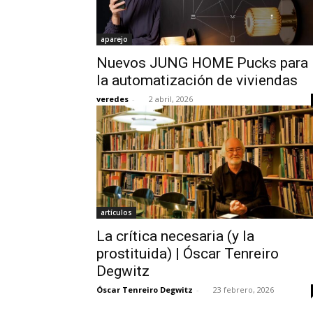
aparejo
Nuevos JUNG HOME Pucks para
la automatización de viviendas
veredes
-
2 abril, 2026
artículos
La crítica necesaria (y la
prostituida) | Óscar Tenreiro
Degwitz
Óscar Tenreiro Degwitz
-
23 febrero, 2026