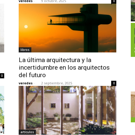
veredes
-
9 octubre, 2025
0
libros
La última arquitectura y la
incertidumbre en los arquitectos
del futuro
0
veredes
-
2 septiembre, 2025
0
artículos