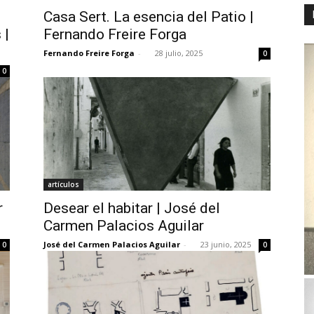
Casa Sert. La esencia del Patio |
 |
Fernando Freire Forga
Fernando Freire Forga
-
28 julio, 2025
0
0
artículos
r
Desear el habitar | José del
Carmen Palacios Aguilar
José del Carmen Palacios Aguilar
-
23 junio, 2025
0
0