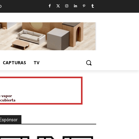
D
CAPTURAS
TV
Espónsor