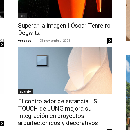
faro
Superar la imagen | Óscar Tenreiro
Degwitz
025
veredes
-
28 noviembre, 2025
0
0
aparejo
El controlador de estancia LS
TOUCH de JUNG mejora su
integración en proyectos
arquitectónicos y decorativos
0