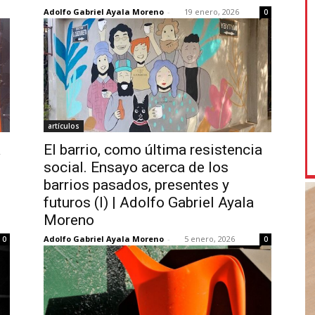
Adolfo Gabriel Ayala Moreno
-
19 enero, 2026
0
artículos
a
El barrio, como última resistencia
social. Ensayo acerca de los
barrios pasados, presentes y
futuros (I) | Adolfo Gabriel Ayala
Moreno
Adolfo Gabriel Ayala Moreno
-
5 enero, 2026
0
0