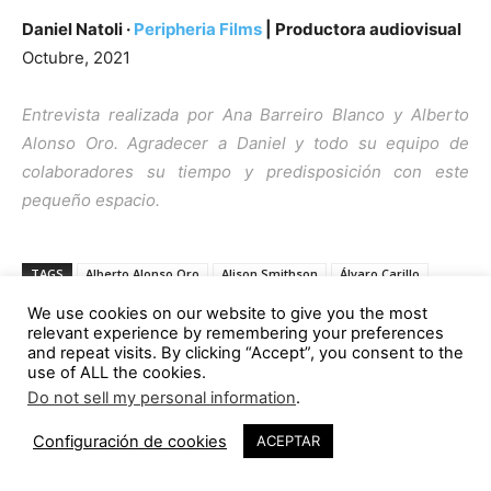
Daniel Natoli ·
Peripheria Films
| Productora audiovisual
Octubre, 2021
Entrevista realizada por Ana Barreiro Blanco y Alberto
Alonso Oro. Agradecer a Daniel y todo su equipo de
colaboradores su tiempo y predisposición con este
pequeño espacio.
TAGS
Alberto Alonso Oro
Alison Smithson
Álvaro Carillo
Ana Barreiro Blanco
arquitectura española
We use cookies on our website to give you the most
relevant experience by remembering your preferences
arquitectura moderna
baliza
cine
comunicación
and repeat visits. By clicking “Accept”, you consent to the
comunicación audiovisual
comunicación visual
comunicar
use of ALL the cookies.
Do not sell my personal information
.
Daniel Natoli Rojo
difusión
docencia
documental
emprendimiento
empresa
entrevista
investigación
Configuración de cookies
ACEPTAR
joven arquitecto
joven valor
juan sebastián bollaín
Málaga
modelo profesional
Peripheria Films
productor