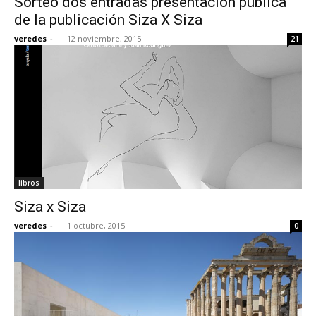
Sorteo dos entradas presentación pública
de la publicación Siza X Siza
veredes
-
12 noviembre, 2015
21
libros
Siza x Siza
veredes
-
1 octubre, 2015
0