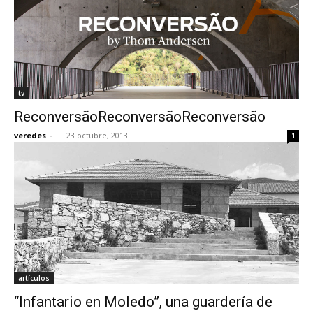
tv
ReconversãoReconversãoReconversão
veredes
-
23 octubre, 2013
1
artículos
“Infantario en Moledo”, una guardería de