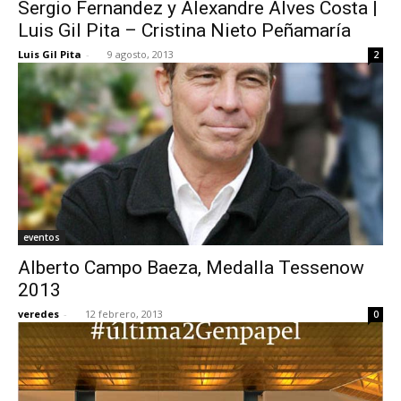
Sergio Fernandez y Alexandre Alves Costa |
Luis Gil Pita – Cristina Nieto Peñamaría
Luis Gil Pita
-
9 agosto, 2013
2
eventos
Alberto Campo Baeza, Medalla Tessenow
2013
veredes
-
12 febrero, 2013
0