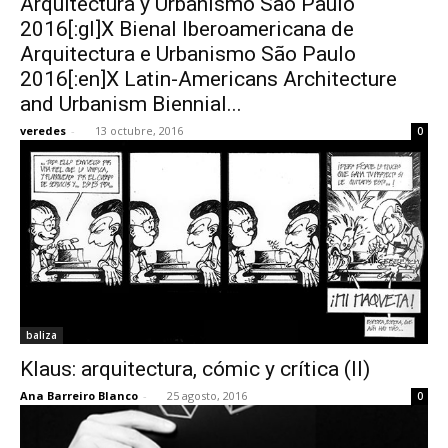
Arquitectura y Urbanismo São Paulo
2016[:gl]X Bienal Iberoamericana de
Arquitectura e Urbanismo São Paulo
2016[:en]X Latin-Americans Architecture
and Urbanism Biennial...
veredes
-
13 octubre, 2016
0
baliza
Klaus: arquitectura, cómic y crítica (II)
Ana Barreiro Blanco
-
25 agosto, 2016
0