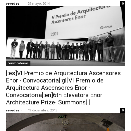
veredes
-
29 mayo, 2014
0
convocatorias
[:es]VI Premio de Arquitectura Ascensores
Enor · Convocatoria[:gl]VI Premio de
Arquitectura Ascensores Enor ·
Convocatoria[:en]6th Elevators Enor
Architecture Prize· Summons[:]
veredes
-
19 diciembre, 2013
0