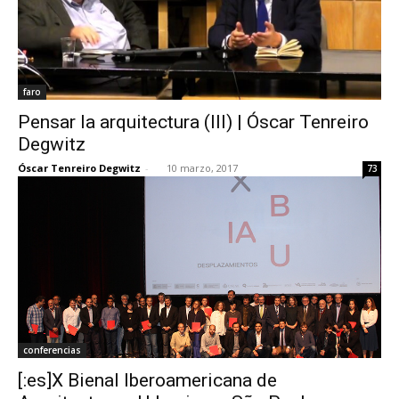
faro
Pensar la arquitectura (III) | Óscar Tenreiro
Degwitz
Óscar Tenreiro Degwitz
-
10 marzo, 2017
73
conferencias
[:es]X Bienal Iberoamericana de