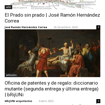
arte
El Prado sin prado | José Ramón Hernández
Correa
José Ramón Hernández Correa
-
20 diciembre, 2024
0
artículos
Oficina de patentes y de regalo: diccionario
mutante (segunda entrega y última entrega)
| bRijUNi
bRijUNi arquitectos
-
4 abril, 2022
0