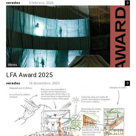
veredes
-
5 febrero, 2026
0
[:]
libros
LFA Award 2025
veredes
-
16 diciembre, 2025
0