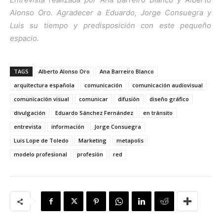
Alonso Oro. Agradecer a Eduardo, Jorge Consuegra y
Luis su tiempo y predisposición con este pequeño
espacio.
TAGS
Alberto Alonso Oro
Ana Barreiro Blanco
arquitectura española
comunicación
comunicación audiovisual
comunicación visual
comunicar
difusión
diseño gráfico
divulgación
Eduardo Sánchez Fernández
en tránsito
entrevista
información
Jorge Consuegra
Luis Lope de Toledo
Marketing
metapolis
modelo profesional
profesión
red