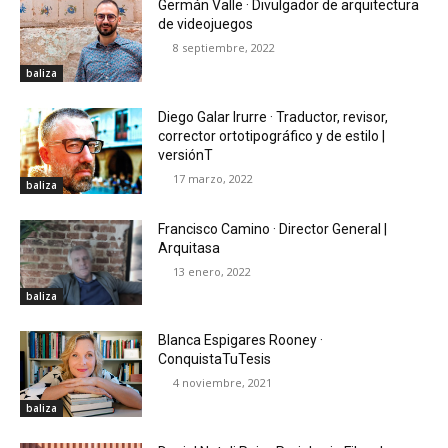
Germán Valle · Divulgador de arquitectura
de videojuegos
8 septiembre, 2022
baliza
Diego Galar Irurre · Traductor, revisor,
corrector ortotipográfico y de estilo |
versiónT
17 marzo, 2022
baliza
Francisco Camino · Director General |
Arquitasa
13 enero, 2022
baliza
Blanca Espigares Rooney ·
ConquistaTuTesis
4 noviembre, 2021
baliza