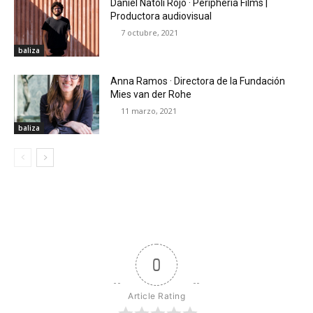
Daniel Natoli Rojo · Peripheria Films |
Productora audiovisual
7 octubre, 2021
baliza
Anna Ramos · Directora de la Fundación
Mies van der Rohe
11 marzo, 2021
baliza
0
Article Rating