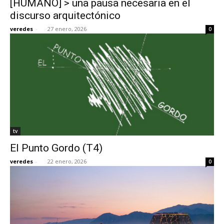
[HUMANO] > una pausa necesaria en el
discurso arquitectónico
veredes
-
27 enero, 2026
0
tv
El Punto Gordo (T4)
veredes
-
22 enero, 2026
0