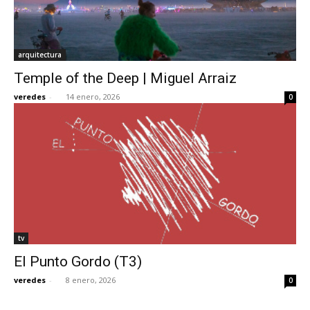
arquitectura
Temple of the Deep | Miguel Arraiz
veredes
-
14 enero, 2026
0
tv
El Punto Gordo (T3)
veredes
-
8 enero, 2026
0