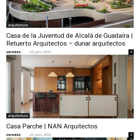
arquitectura
Casa de la Juventud de Alcalá de Guadaíra |
Retuerto Arquitectos – dunar arquitectos
veredes
-
29 julio, 2026
0
arquitectura
Casa Parche | NAN Arquitectos
veredes
-
22 julio, 2026
0