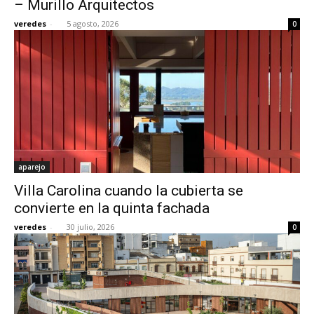
– Murillo Arquitectos
veredes
-
5 agosto, 2026
0
[:]
aparejo
Villa Carolina cuando la cubierta se
convierte en la quinta fachada
veredes
-
30 julio, 2026
0