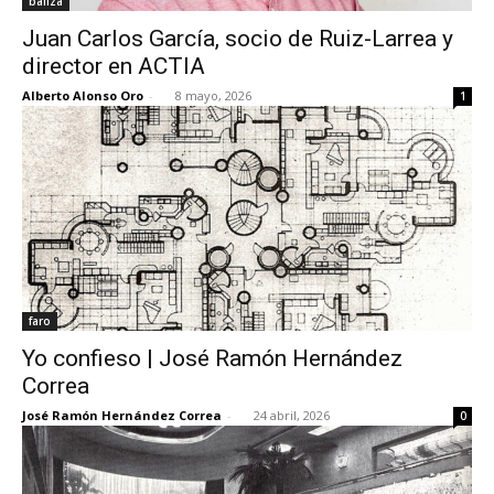
baliza
Juan Carlos García, socio de Ruiz-Larrea y
director en ACTIA
Alberto Alonso Oro
-
8 mayo, 2026
1
faro
Yo confieso | José Ramón Hernández
Correa
José Ramón Hernández Correa
-
24 abril, 2026
0