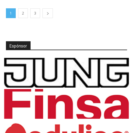
1
2
3
Espónsor