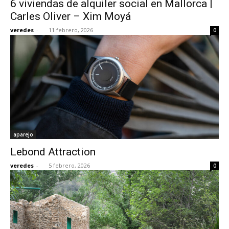
6 viviendas de alquiler social en Mallorca |
Carles Oliver – Xim Moyá
veredes
-
11 febrero, 2026
0
aparejo
Lebond Attraction
veredes
-
5 febrero, 2026
0