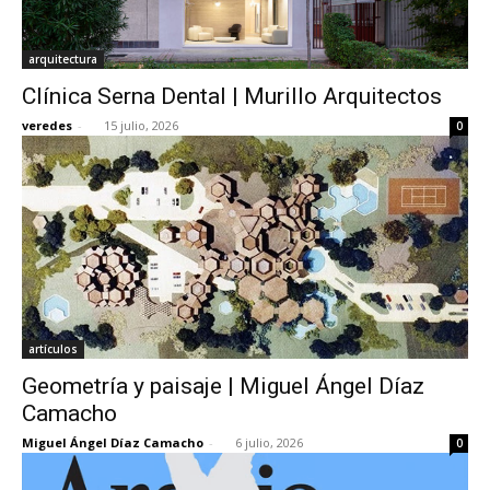
arquitectura
Clínica Serna Dental | Murillo Arquitectos
veredes
-
15 julio, 2026
0
artículos
Geometría y paisaje | Miguel Ángel Díaz
Camacho
Miguel Ángel Díaz Camacho
-
6 julio, 2026
0