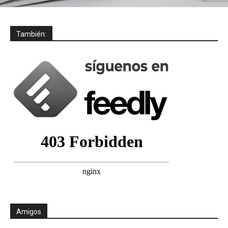
También:
Amigos