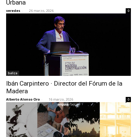
Urbana
veredes
-
26 marzo, 2026
0
baliza
Ibán Carpintero · Director del Fórum de la
Madera
Alberto Alonso Oro
-
16 marzo, 2026
0