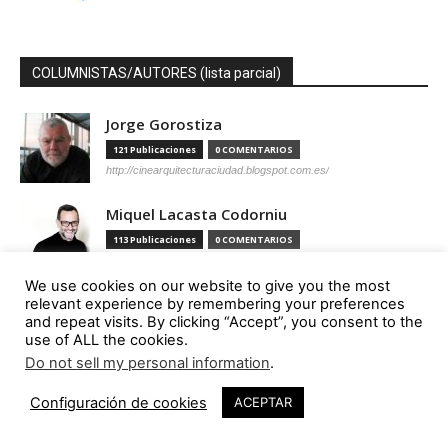
COLUMNISTAS/AUTORES (lista parcial)
Jorge Gorostiza
121 Publicaciones
0 COMENTARIOS
http://cinearquitecturaciudad.blogspot.com.es/
Miquel Lacasta Codorniu
113 Publicaciones
0 COMENTARIOS
https://axonometrica.wordpress.com/
We use cookies on our website to give you the most
José Ramón Hernández Correa
relevant experience by remembering your preferences
and repeat visits. By clicking “Accept”, you consent to the
112 Publicaciones
0 COMENTARIOS
use of ALL the cookies.
http://arquitectamoslocos.blogspot.com.es/
Do not sell my personal information
.
Miguel Ángel Díaz Camacho
Configuración de cookies
ACEPTAR
95 Publicaciones
0 COMENTARIOS
https://madc.xyz/