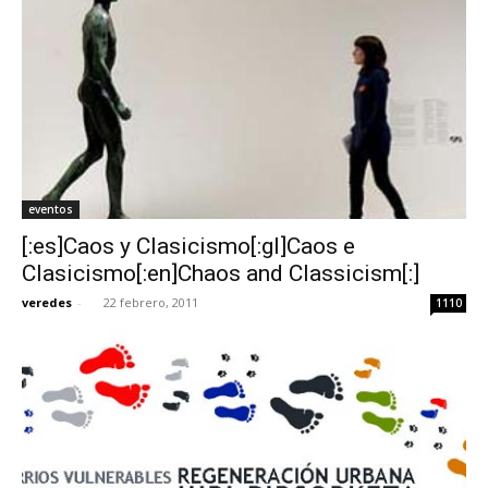
eventos
[:es]Caos y Clasicismo[:gl]Caos e
Clasicismo[:en]Chaos and Classicism[:]
veredes
-
22 febrero, 2011
1110