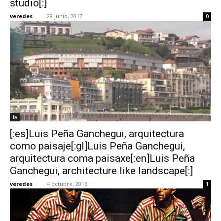
studio[:]
veredes
-
28 junio, 2017
0
tv
[:es]Luis Peña Ganchegui, arquitectura
como paisaje[:gl]Luis Peña Ganchegui,
arquitectura coma paisaxe[:en]Luis Peña
Ganchegui, architecture like landscape[:]
veredes
-
4 octubre, 2016
1