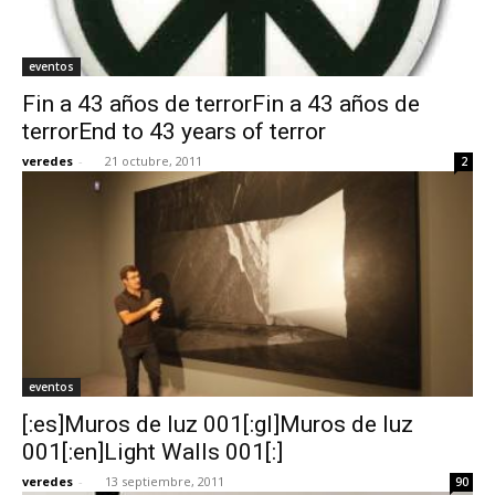
eventos
Fin a 43 años de terrorFin a 43 años de
terrorEnd to 43 years of terror
veredes
-
21 octubre, 2011
2
eventos
[:es]Muros de luz 001[:gl]Muros de luz
001[:en]Light Walls 001[:]
veredes
-
13 septiembre, 2011
90