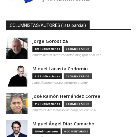
COLUMNISTAS/AUTORES (lista parcial)
Jorge Gorostiza
121 Publicaciones
0 COMENTARIOS
http://cinearquitecturaciudad.blogspot.com.es/
Miquel Lacasta Codorniu
113 Publicaciones
0 COMENTARIOS
https://axonometrica.wordpress.com/
José Ramón Hernández Correa
112 Publicaciones
0 COMENTARIOS
http://arquitectamoslocos.blogspot.com.es/
Miguel Ángel Díaz Camacho
95 Publicaciones
0 COMENTARIOS