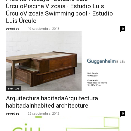
ÚrculoPiscina Vizcaia · Estudio Luis
ÚrculoVizcaia Swimming pool · Estudio
Luis Úrculo
veredes
-
19 septiembre, 2013
0
eventos
Arquitectura habitadaArquitectura
habitadaInhabited architecture
veredes
-
25 septiembre, 2012
0