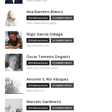
https://madc.xyz/
Ana Barreiro Blanco
92 Publicaciones
0 COMENTARIOS
https://tallerabierto.gal/gl/
Íñigo García Odiaga
87 Publicaciones
0 COMENTARIOS
http://vaumm.com/
Óscar Tenreiro Degwitz
85 Publicaciones
0 COMENTARIOS
https://oscartenreiro.com/
Antonio S. Río Vázquez
57 Publicaciones
0 COMENTARIOS
https://asrv.es/
Marcelo Gardinetti
56 Publicaciones
0 COMENTARIOS