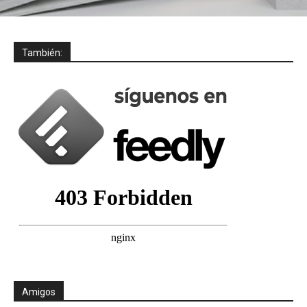
También:
Amigos