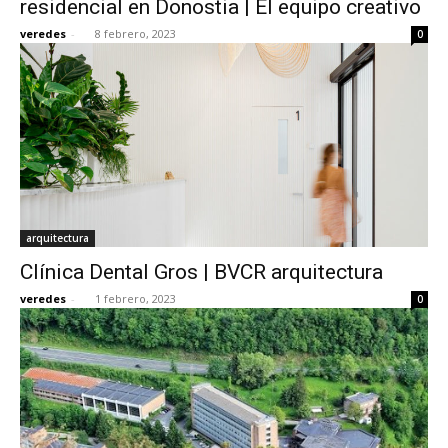
residencial en Donostia | El equipo creativo
veredes
-
8 febrero, 2023
0
[:]
arquitectura
Clínica Dental Gros | BVCR arquitectura​
veredes
-
1 febrero, 2023
0