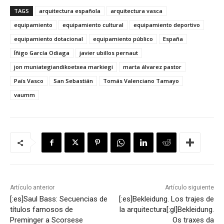
TAGS
arquitectura española
arquitectura vasca
equipamiento
equipamiento cultural
equipamiento deportivo
equipamiento dotacional
equipamiento público
España
Íñigo García Odiaga
javier ubillos pernaut
jon muniategiandikoetxea markiegi
marta álvarez pastor
País Vasco
San Sebastián
Tomás Valenciano Tamayo
vaumm
Artículo anterior
Artículo siguiente
[:es]Saul Bass: Secuencias de
[:es]Bekleidung. Los trajes de
títulos famosos de
la arquitectura[:gl]Bekleidung.
Preminger a Scorsese
Os traxes da