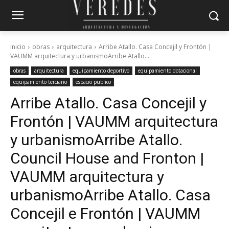
Inicio
obras
arquitectura
Arribe Atallo. Casa Concejil y Frontón |
VAUMM arquitectura y urbanismoArribe Atallo....
obras
arquitectura
equipamiento deportivo
equipamiento dotacional
equipamiento terciario
espacio publico
Arribe Atallo. Casa Concejil y
Frontón | VAUMM arquitectura
y urbanismo
Arribe Atallo.
Council House and Fronton |
VAUMM arquitectura y
urbanismo
Arribe Atallo. Casa
Concejil e Frontón | VAUMM