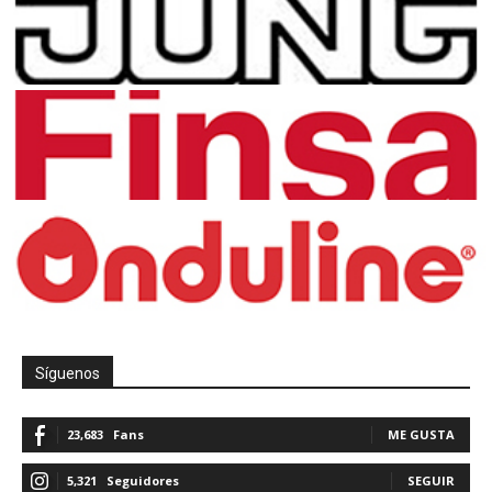
Síguenos
23,683
Fans
ME GUSTA
5,321
Seguidores
SEGUIR