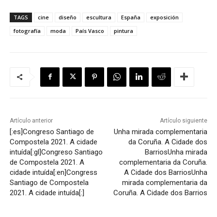
TAGS
cine
diseño
escultura
España
exposición
fotografía
moda
País Vasco
pintura
Artículo anterior
Artículo siguiente
[:es]Congreso Santiago de
Unha mirada complementaria
Compostela 2021. A cidade
da Coruña. A Cidade dos
intuída[:gl]Congreso Santiago
Barrios
Unha mirada
de Compostela 2021. A
complementaria da Coruña.
cidade intuída[:en]Congress
A Cidade dos Barrios
Unha
Santiago de Compostela
mirada complementaria da
2021. A cidade intuída[:]
Coruña. A Cidade dos Barrios