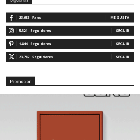
Síguenos
23,683
Fans
ME GUSTA
5,321
Seguidores
SEGUIR
1,844
Seguidores
SEGUIR
23,782
Seguidores
SEGUIR
Promoción