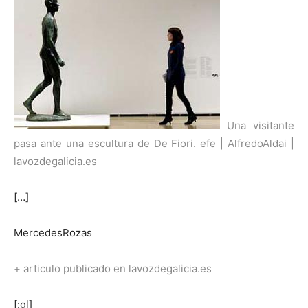
Una visitante
pasa ante una escultura de De Fiori. efe | AlfredoAldai |
lavozdegalicia.es
[…]
MercedesRozas
+ articulo publicado en lavozdegalicia.es
[:gl]