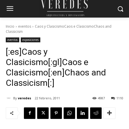
Inicio
eventos
Caos y ClasicismoCaos e ClasicismoChaos and
Classicism
eventos
exposiciones
[:es]Caos y
Clasicismo[:gl]Caos e
Clasicismo[:en]Chaos and
Classicism[:]
By
veredes
22 febrero, 2011
4987
1110