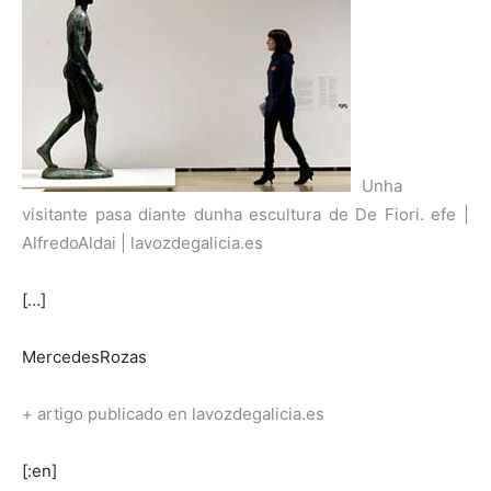
Unha
visitante pasa diante dunha escultura de De Fiori. efe |
AlfredoAldai | lavozdegalicia.es
[…]
MercedesRozas
+ artigo publicado en lavozdegalicia.es
[:en]