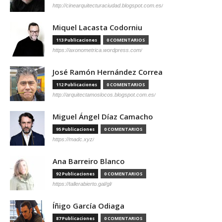
http://cinearquitecturaciudad.blogspot.com.es/
Miquel Lacasta Codorniu
113 Publicaciones
0 COMENTARIOS
https://axonometrica.wordpress.com/
José Ramón Hernández Correa
112 Publicaciones
0 COMENTARIOS
http://arquitectamoslocos.blogspot.com.es/
Miguel Ángel Díaz Camacho
95 Publicaciones
0 COMENTARIOS
https://madc.xyz/
Ana Barreiro Blanco
92 Publicaciones
0 COMENTARIOS
https://tallerabierto.gal/gl/
Íñigo García Odiaga
87 Publicaciones
0 COMENTARIOS