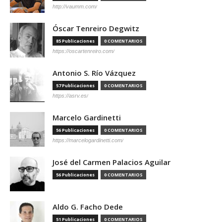
http://vaumm.com/
Óscar Tenreiro Degwitz
85 Publicaciones
0 COMENTARIOS
https://oscartenreiro.com/
Antonio S. Río Vázquez
57 Publicaciones
0 COMENTARIOS
https://asrv.es/
Marcelo Gardinetti
56 Publicaciones
0 COMENTARIOS
https://marcelogardinetti.com/
José del Carmen Palacios Aguilar
56 Publicaciones
0 COMENTARIOS
Aldo G. Facho Dede
51 Publicaciones
0 COMENTARIOS