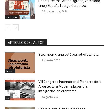
Robot Dreams. Autobiografía, veracidad,
cine y España | Jorge Gorostiza
29 noviembre, 2024
capturas
ARTÍCULOS DEL AUTOR
Steampunk, una estética retrofuturista
8 agosto, 2026
libros
VIII Congreso Internacional Pioneros de la
Arquitectura Moderna Española:
Integración en el entorno
6 agosto, 2026
tv
Dental Seny | David Hernández