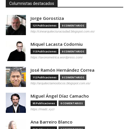
Columnistas destacados
Jorge Gorostiza
121 Publicaciones
0 COMENTARIOS
http://cinearquitecturaciudad.blogspot.com.es/
Miquel Lacasta Codorniu
113 Publicaciones
0 COMENTARIOS
https://axonometrica.wordpress.com/
José Ramón Hernández Correa
112 Publicaciones
0 COMENTARIOS
http://arquitectamoslocos.blogspot.com.es/
Miguel Ángel Díaz Camacho
95 Publicaciones
0 COMENTARIOS
https://madc.xyz/
Ana Barreiro Blanco