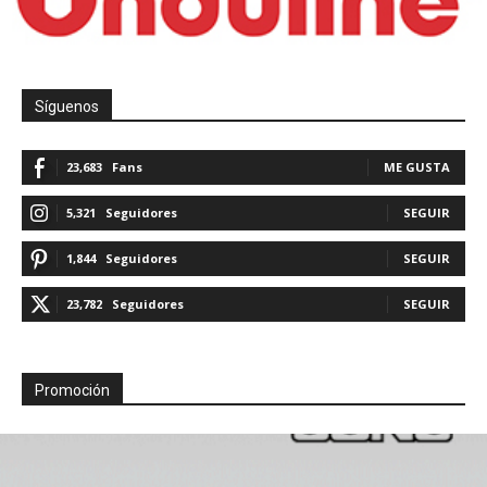
Síguenos
23,683
Fans
ME GUSTA
5,321
Seguidores
SEGUIR
1,844
Seguidores
SEGUIR
23,782
Seguidores
SEGUIR
Promoción