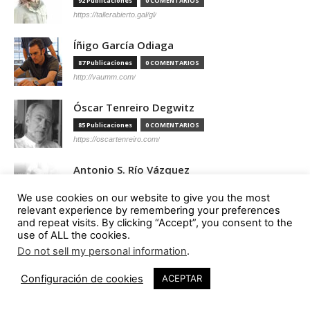
92 Publicaciones
0 COMENTARIOS
https://tallerabierto.gal/gl/
Íñigo García Odiaga
87 Publicaciones
0 COMENTARIOS
http://vaumm.com/
Óscar Tenreiro Degwitz
85 Publicaciones
0 COMENTARIOS
https://oscartenreiro.com/
Antonio S. Río Vázquez
57 Publicaciones
0 COMENTARIOS
We use cookies on our website to give you the most
https://asrv.es/
relevant experience by remembering your preferences
and repeat visits. By clicking “Accept”, you consent to the
Marcelo Gardinetti
use of ALL the cookies.
56 Publicaciones
0 COMENTARIOS
Do not sell my personal information
.
18
https://marcelogardinetti.com/
Configuración de cookies
ACEPTAR
José del Carmen Palacios Aguilar