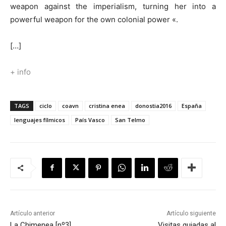
weapon against the imperialism, turning her into a
powerful weapon for the own colonial power «.
[…]
+ info
TAGS
ciclo
coavn
cristina enea
donostia2016
España
lenguajes fílmicos
País Vasco
San Telmo
Artículo anterior
Artículo siguiente
La Chimenea [nº3]
Visitas guiadas al