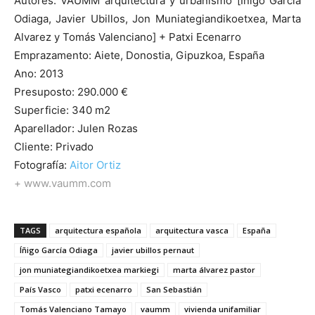
Autores: VAUMM arquitectura y urbanismo [Iñigo García
Odiaga, Javier Ubillos, Jon Muniategiandikoetxea, Marta
Alvarez y Tomás Valenciano] + Patxi Ecenarro
Emprazamento: Aiete, Donostia, Gipuzkoa, España
Ano: 2013
Presuposto: 290.000 €
Superficie: 340 m2
Aparellador: Julen Rozas
Cliente: Privado
Fotografía:
Aitor Ortiz
+
www.vaumm.com
TAGS
arquitectura española
arquitectura vasca
España
Íñigo García Odiaga
javier ubillos pernaut
jon muniategiandikoetxea markiegi
marta álvarez pastor
País Vasco
patxi ecenarro
San Sebastián
Tomás Valenciano Tamayo
vaumm
vivienda unifamiliar