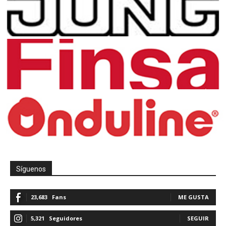
Síguenos
23,683
Fans
ME GUSTA
5,321
Seguidores
SEGUIR