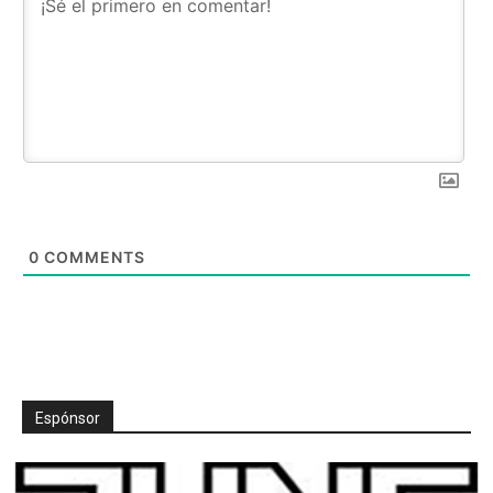
0
COMMENTS
Espónsor