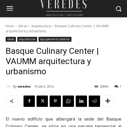
Inicio
obras
arquitectura
Basque Culinary Center | VAUMM
arquitectura y urbanismo
obras
arquitectura
equipamiento docente
Basque Culinary Center |
VAUMM arquitectura y
urbanismo
By
veredes
19 abril, 2012
20844
1
El nuevo edificio que albergará la sede del Basque
Culinary Center, se sitúa en una parcela tangencial al