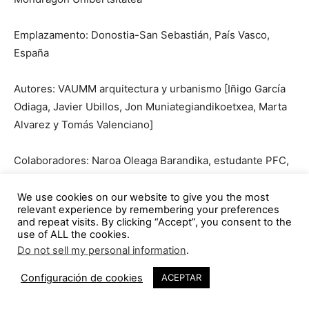
Emplazamento: Donostia-San Sebastián, País Vasco,
España
Autores: VAUMM arquitectura y urbanismo [Iñigo García
Odiaga, Javier Ubillos, Jon Muniategiandikoetxea, Marta
Alvarez y Tomás Valenciano]
Colaboradores: Naroa Oleaga Barandika, estudante PFC,
Ander Rodriguez Korta, estudante PFC
We use cookies on our website to give you the most
relevant experience by remembering your preferences
Promotor: Basque Culinary Center
and repeat visits. By clicking “Accept”, you consent to the
use of ALL the cookies.
Proxecto constructivo: LKS
Do not sell my personal information
.
1
Configuración de cookies
ACEPTAR
Xestión integrada de proxecto: LKS