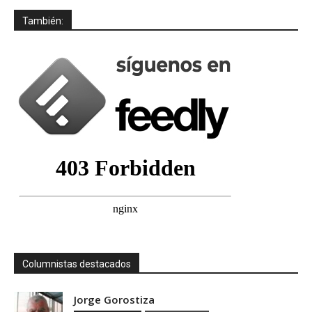
También:
Columnistas destacados
Jorge Gorostiza