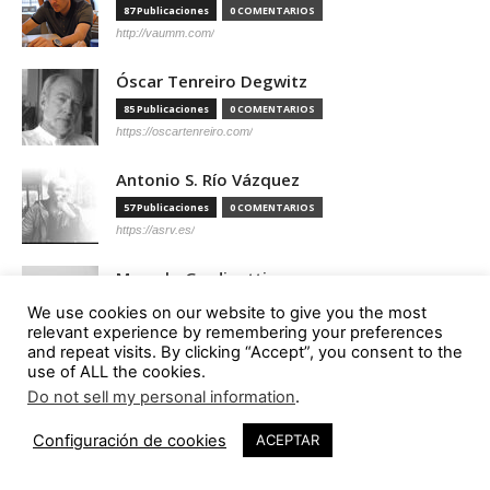
87 Publicaciones
0 COMENTARIOS
http://vaumm.com/
Óscar Tenreiro Degwitz
85 Publicaciones
0 COMENTARIOS
https://oscartenreiro.com/
Antonio S. Río Vázquez
57 Publicaciones
0 COMENTARIOS
https://asrv.es/
Marcelo Gardinetti
56 Publicaciones
0 COMENTARIOS
We use cookies on our website to give you the most
https://marcelogardinetti.com/
relevant experience by remembering your preferences
and repeat visits. By clicking “Accept”, you consent to the
use of ALL the cookies.
José del Carmen Palacios Aguilar
Do not sell my personal information
.
56 Publicaciones
0 COMENTARIOS
22
Configuración de cookies
ACEPTAR
Aldo G. Facho Dede