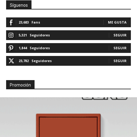
Síguenos
23,683
Fans
ME GUSTA
5,321
Seguidores
SEGUIR
1,844
Seguidores
SEGUIR
23,782
Seguidores
SEGUIR
Promoción