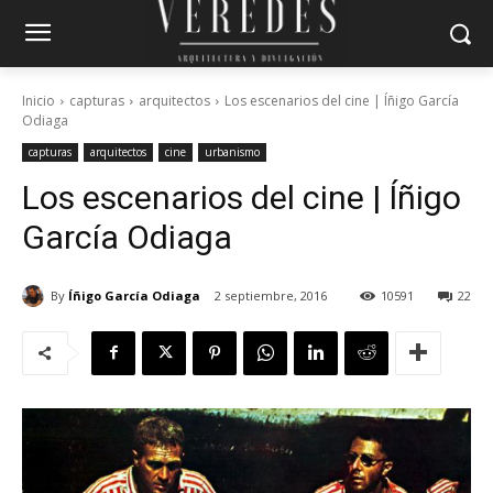
Inicio
capturas
arquitectos
Los escenarios del cine | Íñigo García
Odiaga
capturas
arquitectos
cine
urbanismo
Los escenarios del cine | Íñigo
García Odiaga
By
Íñigo García Odiaga
2 septiembre, 2016
10591
22