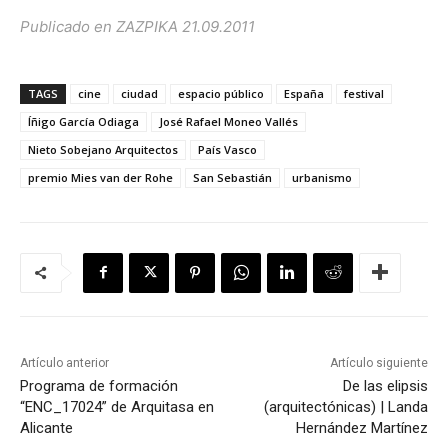
Publicado en ZAZPIKA 21.09.2011
TAGS
cine
ciudad
espacio público
España
festival
Íñigo García Odiaga
José Rafael Moneo Vallés
Nieto Sobejano Arquitectos
País Vasco
premio Mies van der Rohe
San Sebastián
urbanismo
Artículo anterior
Artículo siguiente
Programa de formación
De las elipsis
“ENC_17024” de Arquitasa en
(arquitectónicas) | Landa
Alicante
Hernández Martínez