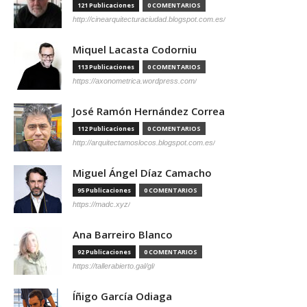
121 Publicaciones
0 COMENTARIOS
http://cinearquitecturaciudad.blogspot.com.es/
Miquel Lacasta Codorniu
113 Publicaciones
0 COMENTARIOS
https://axonometrica.wordpress.com/
José Ramón Hernández Correa
112 Publicaciones
0 COMENTARIOS
http://arquitectamoslocos.blogspot.com.es/
Miguel Ángel Díaz Camacho
95 Publicaciones
0 COMENTARIOS
https://madc.xyz/
Ana Barreiro Blanco
92 Publicaciones
0 COMENTARIOS
https://tallerabierto.gal/gl/
Íñigo García Odiaga