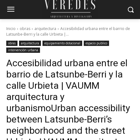
Inicio
obras
arquitectura
Accesibilidad urbana entre el barrio de
Latsunbe-Berri y la calle Urbieta |...
obras
arquitectura
equipamiento dotacional
espacio publico
intervención urbana
Accesibilidad urbana entre el
barrio de Latsunbe-Berri y la
calle Urbieta | VAUMM
arquitectura y
urbanismo
Urban accessibility
between Latsunbe-Berri’s
neighborhood and the street