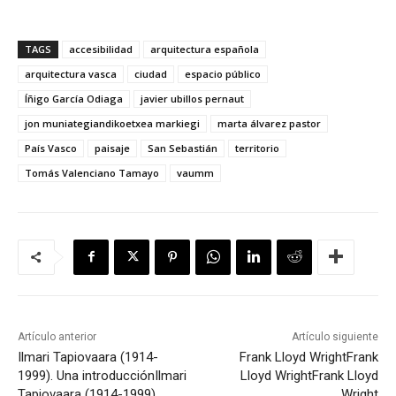
TAGS
accesibilidad
arquitectura española
arquitectura vasca
ciudad
espacio público
Íñigo García Odiaga
javier ubillos pernaut
jon muniategiandikoetxea markiegi
marta álvarez pastor
País Vasco
paisaje
San Sebastián
territorio
Tomás Valenciano Tamayo
vaumm
Artículo anterior
Artículo siguiente
Ilmari Tapiovaara (1914-
Frank Lloyd Wright
Frank
1999). Una introducción
Ilmari
Lloyd Wright
Frank Lloyd
Tapiovaara (1914-1999).
Wright