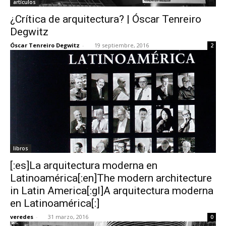
artículos
¿Crítica de arquitectura? | Óscar Tenreiro
Degwitz
Óscar Tenreiro Degwitz
-
19 septiembre, 2016
2
libros
[:es]La arquitectura moderna en
Latinoamérica[:en]The modern architecture
in Latin America[:gl]A arquitectura moderna
en Latinoamérica[:]
veredes
-
31 marzo, 2016
0