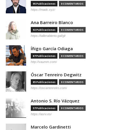
95 Publicaciones
0 COMENTARIOS
https://madc.xyz/
Ana Barreiro Blanco
92 Publicaciones
0 COMENTARIOS
https://tallerabierto.gal/gl/
Íñigo García Odiaga
87 Publicaciones
0 COMENTARIOS
http://vaumm.com/
Óscar Tenreiro Degwitz
85 Publicaciones
0 COMENTARIOS
https://oscartenreiro.com/
Antonio S. Río Vázquez
57 Publicaciones
0 COMENTARIOS
https://asrv.es/
Marcelo Gardinetti