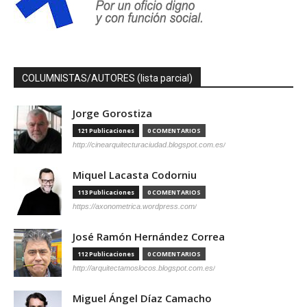
COLUMNISTAS/AUTORES (lista parcial)
Jorge Gorostiza
121 Publicaciones
0 COMENTARIOS
http://cinearquitecturaciudad.blogspot.com.es/
Miquel Lacasta Codorniu
113 Publicaciones
0 COMENTARIOS
https://axonometrica.wordpress.com/
José Ramón Hernández Correa
112 Publicaciones
0 COMENTARIOS
http://arquitectamoslocos.blogspot.com.es/
Miguel Ángel Díaz Camacho