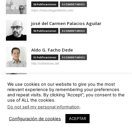
56 Publicaciones
0 COMENTARIOS
https://marcelogardinetti.com/
José del Carmen Palacios Aguilar
56 Publicaciones
0 COMENTARIOS
Aldo G. Facho Dede
51 Publicaciones
0 COMENTARIOS
http://urbanistas.lat/
Sergio de Miguel García
We use cookies on our website to give you the most
46 Publicaciones
0 COMENTARIOS
relevant experience by remembering your preferences
http://www.hand-architecture.com/
and repeat visits. By clicking “Accept”, you consent to the
use of ALL the cookies.
Do not sell my personal information
.
Configuración de cookies
ACEPTAR