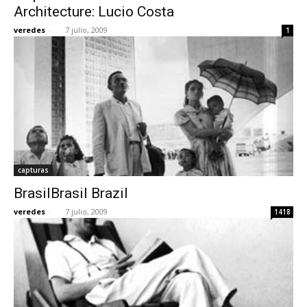
Architecture: Lucio Costa
veredes
-
7 julio, 2009
1
capturas
BrasilBrasil Brazil
veredes
-
7 julio, 2009
1418