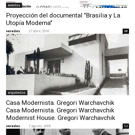
eventos
Proyección del documental "Brasilia y La
Utopía Moderna"
veredes
-
27 abril, 2010
68
arquitectos
Casa Modernista. Gregori Warchavchik
Casa Modernista. Gregori Warchavchik
Modernist House. Gregori Warchavchik
veredes
-
7 agosto, 2009
52