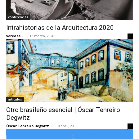
conferencias
Intrahistorias de la Arquitectura 2020
veredes
-
12 marzo, 2020
0
artículos
Otro brasileño esencial | Óscar Tenreiro
Degwitz
Óscar Tenreiro Degwitz
-
8 abril, 2019
0