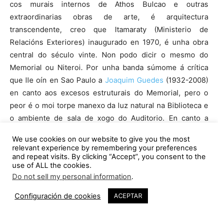
cos murais internos de Athos Bulcao e outras
extraordinarias obras de arte, é arquitectura
transcendente, creo que Itamaraty (Ministerio de
Relacións Exteriores) inaugurado en 1970, é unha obra
central do século vinte. Non podo dicir o mesmo do
Memorial ou Niteroi. Por unha banda súmome á crítica
que lle oín en Sao Paulo a
Joaquim Guedes
(1932-2008)
en canto aos excesos estruturais do Memorial, pero o
peor é o moi torpe manexo da luz natural na Biblioteca e
o ambiente de sala de xogo do Auditorio. En canto a
Niteroi paréceme un mal
Museo
sen que iso impídame
We use cookies on our website to give you the most
recoñecer o efectismo impecable do inédito volume
relevant experience by remembering your preferences
branco plantado no litoral rochoso.
and repeat visits. By clicking “Accept”, you consent to the
use of ALL the cookies.
Do not sell my personal information
.
Por contraste case todo o que fixo Niemeyer desde
Pampulha (1940-41) ata Brasília (1960) sostense na
Configuración de cookies
ACEPTAR
tradición arquitectónica moderna con forza propia e