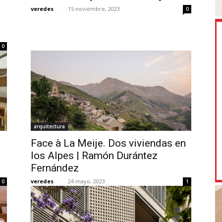
veredes
-
15 noviembre, 2023
0
0
arquitectura
Face à La Meije. Dos viviendas en
los Alpes | Ramón Durántez
Fernández
veredes
-
24 mayo, 2023
0
1