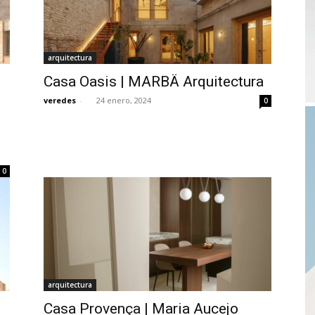
arquitectura
Casa Oasis | MARBÄ Arquitectura
veredes
-
24 enero, 2024
0
0
arquitectura
Casa Provença | Maria Aucejo