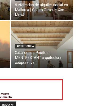
6 viviendas de alquiler social en
–
Mallorca | Carles Oliver – Xim
Moyá
ARQUITECTURA
Casa de les Pinetes |
MENTRESTANT arquitectura
cooperativa
Espónsor