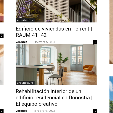
arquitectura
Edificio de viviendas en Torrent |
RAUM 41_42
0
veredes
-
15 marzo, 2023
0
arquitectura
Rehabilitación interior de un
edificio residencial en Donostia |
El equipo creativo
veredes
-
8 febrero, 2023
0
0