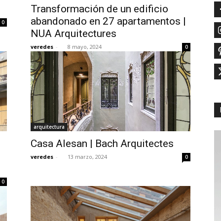
Transformación de un edificio
abandonado en 27 apartamentos |
0
NUA Arquitectures
veredes
-
8 mayo, 2024
0
arquitectura
Casa Alesan | Bach Arquitectes
veredes
-
13 marzo, 2024
0
0