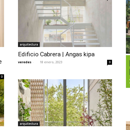
arquitectura
Edificio Cabrera | Angas kipa
e
veredes
-
18 enero, 2023
0
0
arquitectura