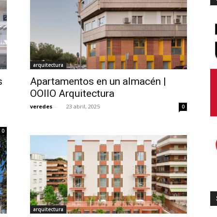
arquitectura
s
Apartamentos en un almacén |
OOIIO Arquitectura
veredes
-
23 abril, 2025
0
0
arquitectura