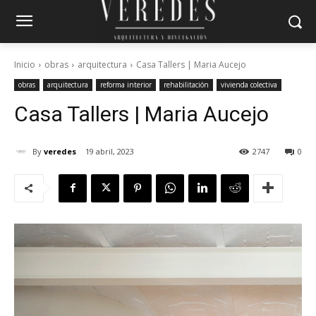
Inicio
obras
arquitectura
Casa Tallers | Maria Aucejo
obras
arquitectura
reforma interior
rehabilitación
vivienda colectiva
Casa Tallers | Maria Aucejo
By
veredes
19 abril, 2023
2747
0