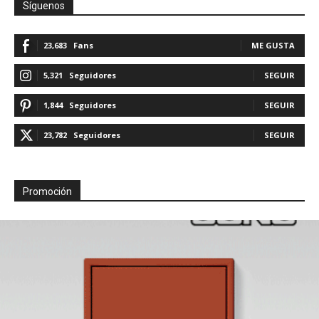
Síguenos
23,683
Fans
ME GUSTA
5,321
Seguidores
SEGUIR
1,844
Seguidores
SEGUIR
23,782
Seguidores
SEGUIR
Promoción