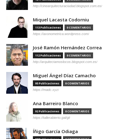
http://cinearquitecturaciudad.blogspot.com.es/
Miquel Lacasta Codorniu
113 Publicaciones
0 COMENTARIOS
https://axonometrica.wordpress.com/
José Ramón Hernández Correa
112 Publicaciones
0 COMENTARIOS
http://arquitectamoslocos.blogspot.com.es/
Miguel Ángel Díaz Camacho
95 Publicaciones
0 COMENTARIOS
https://madc.xyz/
Ana Barreiro Blanco
92 Publicaciones
0 COMENTARIOS
https://tallerabierto.gal/gl/
Íñigo García Odiaga