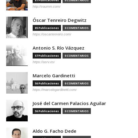
87 Publicaciones
0 COMENTARIOS
http://vaumm.com/
Óscar Tenreiro Degwitz
85 Publicaciones
0 COMENTARIOS
https://oscartenreiro.com/
Antonio S. Río Vázquez
57 Publicaciones
0 COMENTARIOS
https://asrv.es/
Marcelo Gardinetti
56 Publicaciones
0 COMENTARIOS
https://marcelogardinetti.com/
José del Carmen Palacios Aguilar
56 Publicaciones
0 COMENTARIOS
Aldo G. Facho Dede