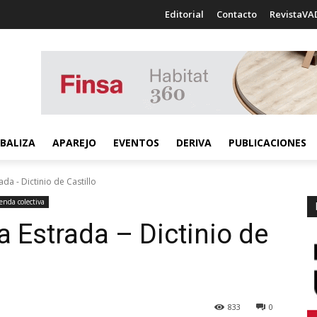
Editorial
Contacto
RevistaVA
BALIZA
APAREJO
EVENTOS
DERIVA
PUBLICACIONES
da - Dictinio de Castillo
ienda colectiva
a Estrada – Dictinio de
833
0