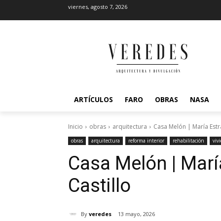
viernes, agosto 7, 2026
ARTÍCULOS
FARO
OBRAS
NASA
Inicio
obras
arquitectura
Casa Melón | María Estra
obras
arquitectura
reforma interior
rehabilitación
viv
Casa Melón | Marí
Castillo
By
veredes
13 mayo, 2026