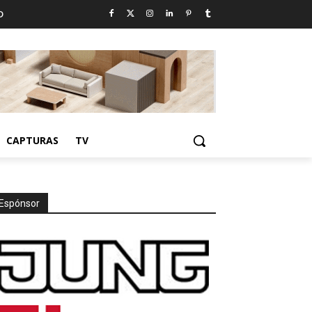
D
CAPTURAS
TV
Espónsor