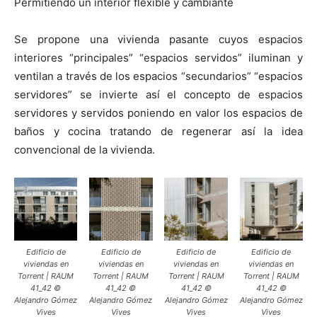
Permitiendo un interior flexible y cambiante
Se propone una vivienda pasante cuyos espacios
interiores “principales” “espacios servidos” iluminan y
ventilan a través de los espacios “secundarios” “espacios
servidores” se invierte así el concepto de espacios
servidores y servidos poniendo en valor los espacios de
baños y cocina tratando de regenerar así la idea
convencional de la vivienda.
Edificio de
Edificio de
Edificio de
Edificio de
viviendas en
viviendas en
viviendas en
viviendas en
Torrent | RAUM
Torrent | RAUM
Torrent | RAUM
Torrent | RAUM
41_42 ©
41_42 ©
41_42 ©
41_42 ©
Alejandro Gómez
Alejandro Gómez
Alejandro Gómez
Alejandro Gómez
Vives
Vives
Vives
Vives