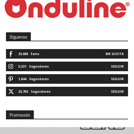
Síguenos
23,683
Fans
ME GUSTA
5,321
Seguidores
SEGUIR
1,844
Seguidores
SEGUIR
23,782
Seguidores
SEGUIR
Promoción