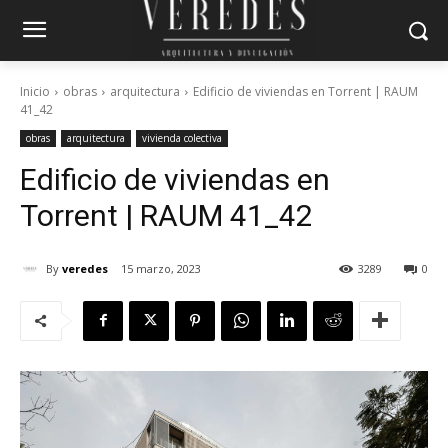
Inicio
obras
arquitectura
Edificio de viviendas en Torrent | RAUM
41_42
obras
arquitectura
vivienda colectiva
Edificio de viviendas en
Torrent | RAUM 41_42
By
veredes
15 marzo, 2023
3289
0