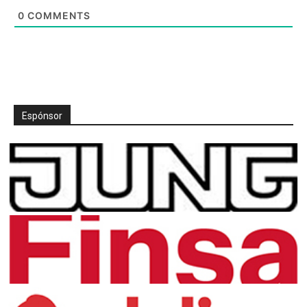
0
COMMENTS
Espónsor