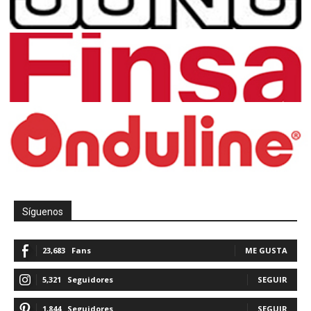
Síguenos
23,683
Fans
ME GUSTA
5,321
Seguidores
SEGUIR
1,844
Seguidores
SEGUIR