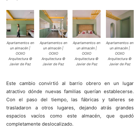
Apartamentos en
Apartamentos en
Apartamentos en
Apartamentos en
un almacén |
un almacén |
un almacén |
un almacén |
OOIIO
OOIIO
OOIIO
OOIIO
Arquitectura ©
Arquitectura ©
Arquitectura ©
Arquitectura ©
Javier de Paz
Javier de Paz
Javier de Paz
Javier de Paz
Este cambio convirtió al barrio obrero en un lugar
atractivo dónde nuevas familias querían establecerse.
Con el paso del tiempo, las fábricas y talleres se
trasladaron a otros lugares, dejando atrás grandes
espacios vacíos como este almacén, que quedó
completamente deslocalizado.