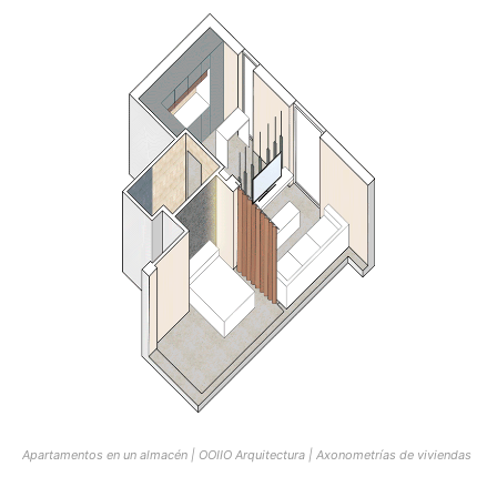
Apartamentos en un almacén | OOIIO Arquitectura | Axonometrías de viviendas