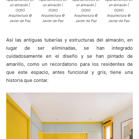
un almacén |
un almacén |
un almacén |
un almacén |
OOIIO
OOIIO
OOIIO
OOIIO
Arquitectura ©
Arquitectura ©
Arquitectura ©
Arquitectura ©
Javier de Paz
Javier de Paz
Javier de Paz
Javier de Paz
Así las antiguas tuberías y estructuras del almacén, en
lugar de ser eliminadas, se han integrado
cuidadosamente en el diseño y se han pintado de
amarillo, como un recordatorio para los residentes de
que este espacio, antes funcional y gris, tiene una
historia que contar.