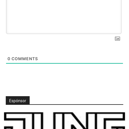
0
COMMENTS
Espónsor