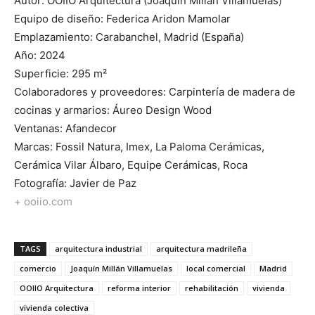
Autor: OOIIO Arquitectura (Joaquín Millán Villamuelas)
Equipo de diseño: Federica Aridon Mamolar
Emplazamiento: Carabanchel, Madrid (España)
Año: 2024
Superficie: 295 m²
Colaboradores y proveedores: Carpintería de madera de
cocinas y armarios: Áureo Design Wood
Ventanas: Afandecor
Marcas: Fossil Natura, Imex, La Paloma Cerámicas,
Cerámica Vilar Álbaro, Equipe Cerámicas, Roca
Fotografía: Javier de Paz
+ ooiio.com
TAGS
arquitectura industrial
arquitectura madrileña
comercio
Joaquín Millán Villamuelas
local comercial
Madrid
OOIIO Arquitectura
reforma interior
rehabilitación
vivienda
vivienda colectiva