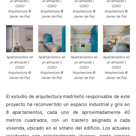
un almacén |
un almacén |
un almacén |
un almacén |
OOIIO
OOIIO
OOIIO
OOIIO
Arquitectura ©
Arquitectura ©
Arquitectura ©
Arquitectura ©
Javier de Paz
Javier de Paz
Javier de Paz
Javier de Paz
Apartamentos en
Apartamentos en
Apartamentos en
Apartamentos en
un almacén |
un almacén |
un almacén |
un almacén |
OOIIO
OOIIO
OOIIO
OOIIO
Arquitectura ©
Arquitectura ©
Arquitectura ©
Arquitectura ©
Javier de Paz
Javier de Paz
Javier de Paz
Javier de Paz
El estudio de arquitectura madrileño responsable de este
proyecto ha reconvertido un espacio industrial y gris en
8 apartamentos, cada uno de aproximadamente 40
metros cuadrados, con un trastero asignado a cada
vivienda, ubicado en el sótano del edificio. Los actuales
residentes son principalmente jóvenes, tanto parejas