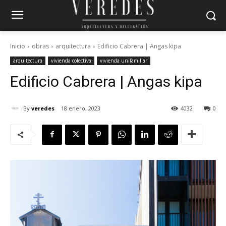
Inicio
obras
arquitectura
Edificio Cabrera | Angas kipa
arquitectura
vivienda colectiva
vivienda unifamiliar
Edificio Cabrera | Angas kipa
By
veredes
18 enero, 2023
4032
0