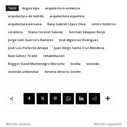
TAGS
Angas kipa
arquitectura andaluza
arquitectura de ladrillo
arquitectura española
arquitectura peruana
Bany Gabriel López Olea
centro histórico
cerámica
Diana Coronel Salazar
Germán Vásquez Borja
Jorge Iván Guerrero Ramírez
José Algeciras Rodríguez
José Luis Perleche Amaya
Juan Diego Santa Cruz Mendoza
Raúl Gálvez Tirado
rehabilitación
Rogger David Montenegro Morocho
Sevilla
vivienda
vivienda unifamiliar
Ximena Amorós Seclén
Artículo anterior
Artículo siguiente