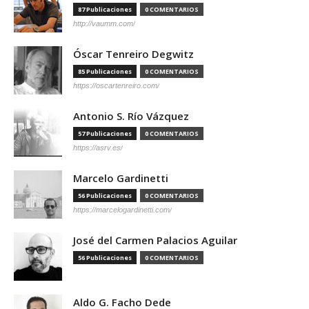
87 Publicaciones
0 COMENTARIOS
http://vaumm.com/
Óscar Tenreiro Degwitz
85 Publicaciones
0 COMENTARIOS
https://oscartenreiro.com/
Antonio S. Río Vázquez
57 Publicaciones
0 COMENTARIOS
https://asrv.es/
Marcelo Gardinetti
56 Publicaciones
0 COMENTARIOS
https://marcelogardinetti.com/
José del Carmen Palacios Aguilar
56 Publicaciones
0 COMENTARIOS
Aldo G. Facho Dede