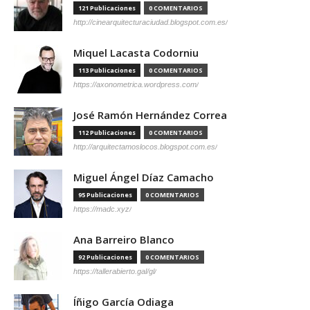
121 Publicaciones
0 COMENTARIOS
http://cinearquitecturaciudad.blogspot.com.es/
Miquel Lacasta Codorniu
113 Publicaciones
0 COMENTARIOS
https://axonometrica.wordpress.com/
José Ramón Hernández Correa
112 Publicaciones
0 COMENTARIOS
http://arquitectamoslocos.blogspot.com.es/
Miguel Ángel Díaz Camacho
95 Publicaciones
0 COMENTARIOS
https://madc.xyz/
Ana Barreiro Blanco
92 Publicaciones
0 COMENTARIOS
https://tallerabierto.gal/gl/
Íñigo García Odiaga