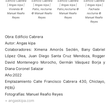
Edificio Cabrera
Edificio Cabrera
Edificio Cabrera
Edificio Cabrera
| Angas kipa |
| Angas kipa |
| Angas kipa |
| Angas kipa |
Vivienda ©
Patio, nocturna
Patio,nocturna ©
Fachada
Manuel Reaño
© Manuel Reaño
Manuel Reaño
nocturna ©
Reyes
Reyes
Reyes
Manuel Reaño
Reyes
Obra: Edificio Cabrera
Autor: Angas kipa
Colaboradores: Ximena Amorós Seclén, Bany Gabriel
López Olea, Juan Diego Santa Cruz Mendoza, Rogger
David Montenegro Morocho, Germán Vásquez Borja y
Diana Coronel Salazar
Año:2022
Emplazamiento Calle Francisco Cabrera 430, Chiclayo,
PERÚ
Fotografías: Manuel Reaño Reyes
+ angaskipa.com