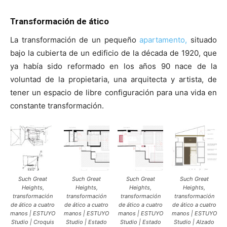
Transformación de ático
La transformación de un pequeño
apartamento,
situado
bajo la cubierta de un edificio de la década de 1920, que
ya había sido reformado en los años 90 nace de la
voluntad de la propietaria, una arquitecta y artista, de
tener un espacio de libre configuración para una vida en
constante transformación.
Such Great
Such Great
Such Great
Such Great
Heights,
Heights,
Heights,
Heights,
transformación
transformación
transformación
transformación
de ático a cuatro
de ático a cuatro
de ático a cuatro
de ático a cuatro
manos | ESTUYO
manos | ESTUYO
manos | ESTUYO
manos | ESTUYO
Studio | Croquis
Studio | Estado
Studio | Estado
Studio | Alzado