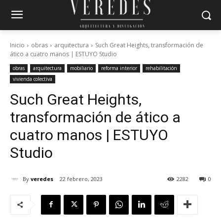
Inicio
obras
arquitectura
Such Great Heights, transformación de
ático a cuatro manos | ESTUYO Studio
obras
arquitectura
mobiliario
reforma interior
rehabilitación
vivienda colectiva
Such Great Heights,
transformación de ático a
cuatro manos | ESTUYO
Studio
By
veredes
22 febrero, 2023
2282
0