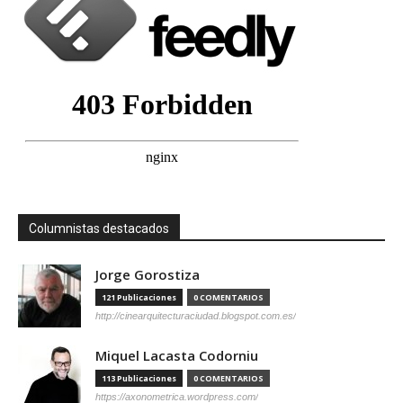
Columnistas destacados
Jorge Gorostiza
121 Publicaciones
0 COMENTARIOS
http://cinearquitecturaciudad.blogspot.com.es/
Miquel Lacasta Codorniu
113 Publicaciones
0 COMENTARIOS
https://axonometrica.wordpress.com/