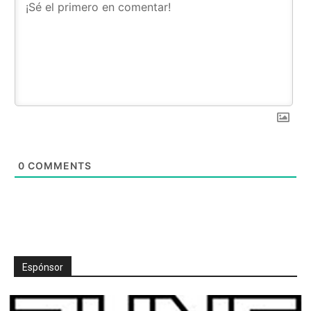
0
COMMENTS
Espónsor