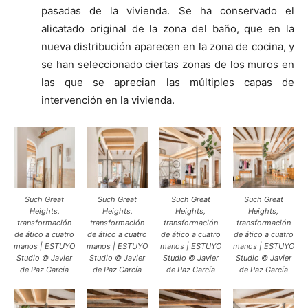
pasadas de la vivienda. Se ha conservado el
alicatado original de la zona del baño, que en la
nueva distribución aparecen en la zona de cocina, y
se han seleccionado ciertas zonas de los muros en
las que se aprecian las múltiples capas de
intervención en la vivienda.
Such Great
Such Great
Such Great
Such Great
Heights,
Heights,
Heights,
Heights,
transformación
transformación
transformación
transformación
de ático a cuatro
de ático a cuatro
de ático a cuatro
de ático a cuatro
manos | ESTUYO
manos | ESTUYO
manos | ESTUYO
manos | ESTUYO
Studio © Javier
Studio © Javier
Studio © Javier
Studio © Javier
de Paz García
de Paz García
de Paz García
de Paz García