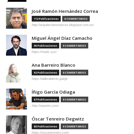
José Ramón Hernández Correa
112 Publicaciones
0 COMENTARIOS
http://arquitectamoslocos.blogspot.com.es/
Miguel Ángel Díaz Camacho
95 Publicaciones
0 COMENTARIOS
https://madc.xyz/
Ana Barreiro Blanco
92 Publicaciones
0 COMENTARIOS
https://tallerabierto.gal/gl/
Íñigo García Odiaga
87 Publicaciones
0 COMENTARIOS
http://vaumm.com/
Óscar Tenreiro Degwitz
85 Publicaciones
0 COMENTARIOS
https://oscartenreiro.com/