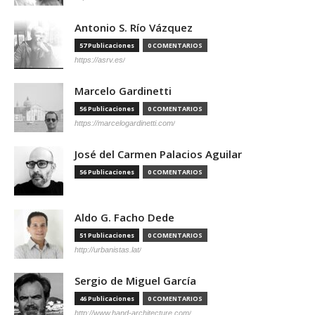
Antonio S. Río Vázquez
57 Publicaciones
0 COMENTARIOS
https://asrv.es/
Marcelo Gardinetti
56 Publicaciones
0 COMENTARIOS
https://marcelogardinetti.com/
José del Carmen Palacios Aguilar
56 Publicaciones
0 COMENTARIOS
Aldo G. Facho Dede
51 Publicaciones
0 COMENTARIOS
http://urbanistas.lat/
Sergio de Miguel García
46 Publicaciones
0 COMENTARIOS
http://www.hand-architecture.com/