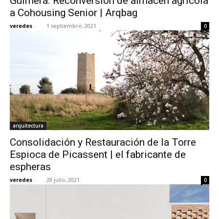
Guimerà. Reconversión de almacén agrícola
a Cohousing Senior | Arqbag
veredes
-
1 septiembre, 2021
0
arquitectura
Consolidación y Restauración de la Torre
Espioca de Picassent | el fabricante de
espheras
veredes
-
28 julio, 2021
0