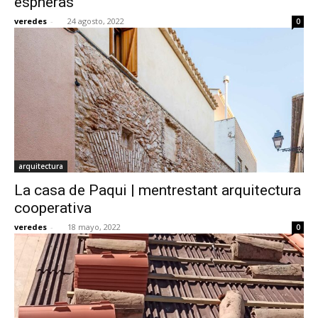
espheras
veredes
-
24 agosto, 2022
0
arquitectura
La casa de Paqui | mentrestant arquitectura
cooperativa
veredes
-
18 mayo, 2022
0