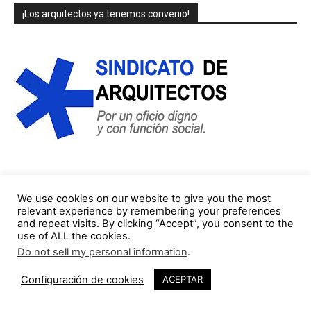
¡Los arquitectos ya tenemos convenio!
COLUMNISTAS/AUTORES (lista parcial)
We use cookies on our website to give you the most
relevant experience by remembering your preferences
and repeat visits. By clicking “Accept”, you consent to the
Jorge Gorostiza
use of ALL the cookies.
121 Publicaciones
0 COMENTARIOS
Do not sell my personal information
.
http://cinearquitecturaciudad.blogspot.com.es/
Configuración de cookies
ACEPTAR
Miquel Lacasta Codorniu
113 Publicaciones
0 COMENTARIOS