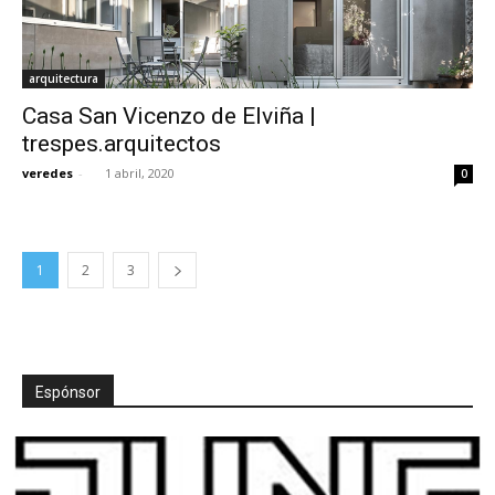
arquitectura
Casa San Vicenzo de Elviña |
trespes.arquitectos
veredes
-
1 abril, 2020
0
1
2
3
Espónsor