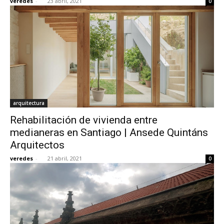
veredes
-
23 abril, 2021
0
arquitectura
Rehabilitación de vivienda entre
medianeras en Santiago | Ansede Quintáns
Arquitectos
veredes
-
21 abril, 2021
0