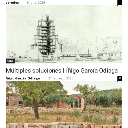
veredes
-
8 julio, 2026
1
[:]
faro
Múltiples soluciones | Íñigo García Odiaga
Íñigo García Odiaga
-
21 febrero, 2025
0