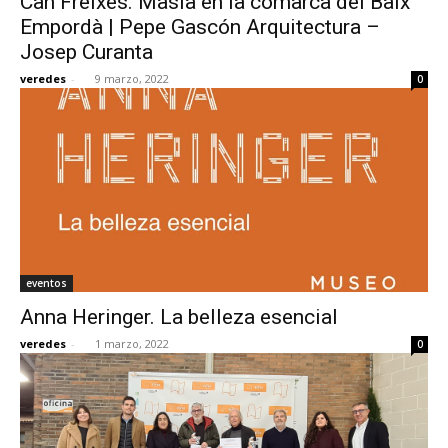
Can Freixes. Masía en la comarca del Baix
Empordà | Pepe Gascón Arquitectura –
Josep Curanta
veredes
-
9 marzo, 2022
0
eventos
Anna Heringer. La belleza esencial
veredes
-
1 marzo, 2022
0