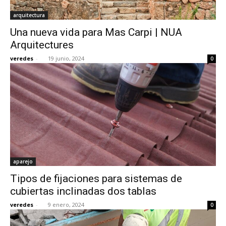
arquitectura
Una nueva vida para Mas Carpi | NUA
Arquitectures
veredes
-
19 junio, 2024
0
aparejo
Tipos de fijaciones para sistemas de
cubiertas inclinadas dos tablas
veredes
-
9 enero, 2024
0