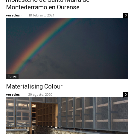
Montederramo en Ourense
veredes
-
18 febrero, 2021
0
libros
Materialising Colour
veredes
-
20 agosto, 2020
0