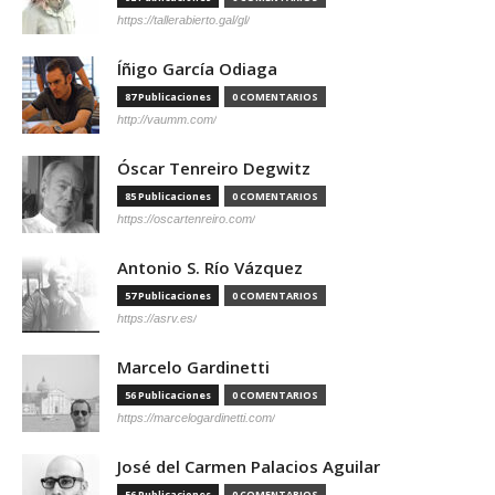
https://tallerabierto.gal/gl/
Íñigo García Odiaga
87 Publicaciones
0 COMENTARIOS
http://vaumm.com/
Óscar Tenreiro Degwitz
85 Publicaciones
0 COMENTARIOS
https://oscartenreiro.com/
Antonio S. Río Vázquez
57 Publicaciones
0 COMENTARIOS
https://asrv.es/
Marcelo Gardinetti
56 Publicaciones
0 COMENTARIOS
https://marcelogardinetti.com/
José del Carmen Palacios Aguilar
56 Publicaciones
0 COMENTARIOS