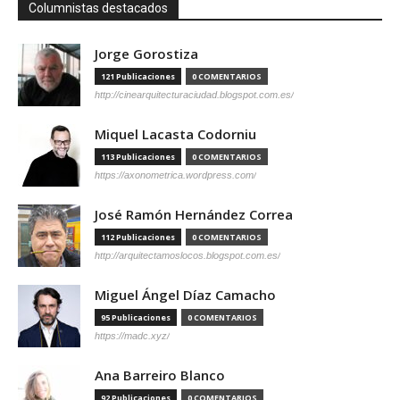
Columnistas destacados
Jorge Gorostiza
121 Publicaciones
0 COMENTARIOS
http://cinearquitecturaciudad.blogspot.com.es/
Miquel Lacasta Codorniu
113 Publicaciones
0 COMENTARIOS
https://axonometrica.wordpress.com/
José Ramón Hernández Correa
112 Publicaciones
0 COMENTARIOS
http://arquitectamoslocos.blogspot.com.es/
Miguel Ángel Díaz Camacho
95 Publicaciones
0 COMENTARIOS
https://madc.xyz/
Ana Barreiro Blanco
92 Publicaciones
0 COMENTARIOS