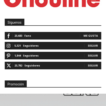
Síguenos
23,683
Fans
ME GUSTA
5,321
Seguidores
SEGUIR
1,844
Seguidores
SEGUIR
23,782
Seguidores
SEGUIR
Promoción