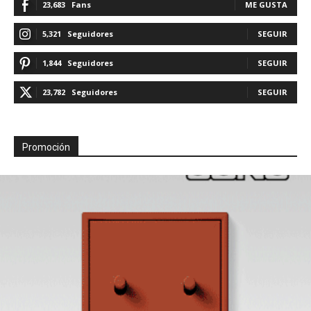
23,683
Fans
ME GUSTA
5,321
Seguidores
SEGUIR
1,844
Seguidores
SEGUIR
23,782
Seguidores
SEGUIR
Promoción