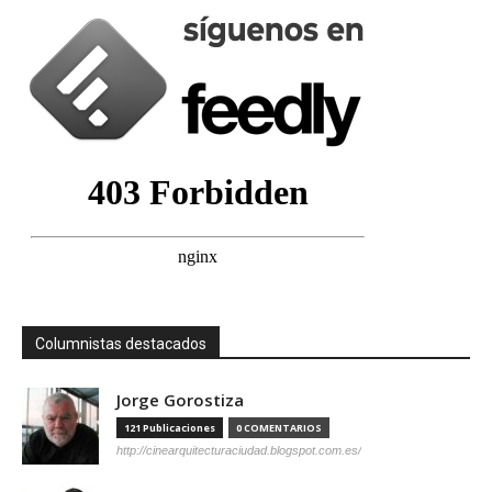
Columnistas destacados
Jorge Gorostiza
121 Publicaciones
0 COMENTARIOS
http://cinearquitecturaciudad.blogspot.com.es/