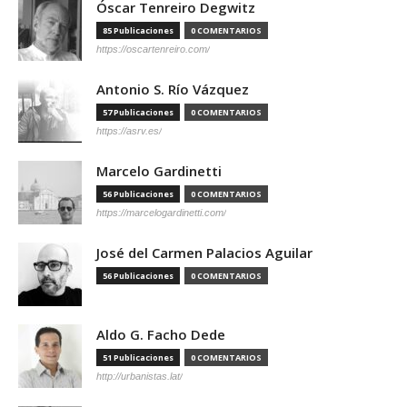
Óscar Tenreiro Degwitz
85 Publicaciones
0 COMENTARIOS
https://oscartenreiro.com/
Antonio S. Río Vázquez
57 Publicaciones
0 COMENTARIOS
https://asrv.es/
Marcelo Gardinetti
56 Publicaciones
0 COMENTARIOS
https://marcelogardinetti.com/
José del Carmen Palacios Aguilar
56 Publicaciones
0 COMENTARIOS
Aldo G. Facho Dede
51 Publicaciones
0 COMENTARIOS
http://urbanistas.lat/