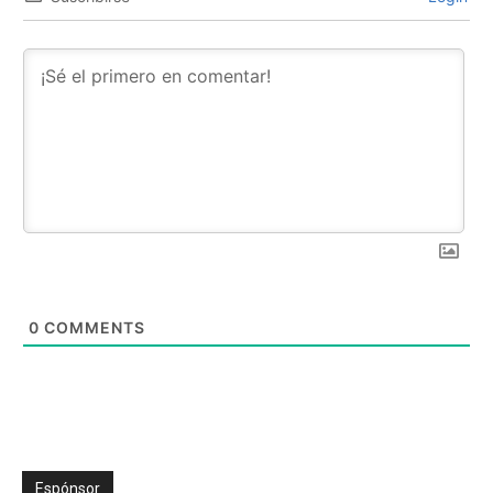
0
COMMENTS
Espónsor