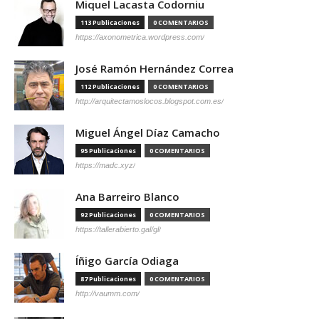
Miquel Lacasta Codorniu
113 Publicaciones
0 COMENTARIOS
https://axonometrica.wordpress.com/
José Ramón Hernández Correa
112 Publicaciones
0 COMENTARIOS
http://arquitectamoslocos.blogspot.com.es/
Miguel Ángel Díaz Camacho
95 Publicaciones
0 COMENTARIOS
https://madc.xyz/
Ana Barreiro Blanco
92 Publicaciones
0 COMENTARIOS
https://tallerabierto.gal/gl/
Íñigo García Odiaga
87 Publicaciones
0 COMENTARIOS
http://vaumm.com/