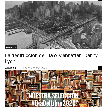
eventos
La destrucción del Bajo Manhattan. Danny
Lyon
veredes
-
8 septiembre, 2020
0