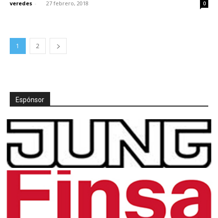
veredes
-
27 febrero, 2018
0
1
2
Espónsor