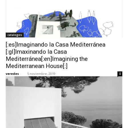
catalogos
[:es]Imaginando la Casa Mediterránea
[:gl]Imaxinando la Casa
Mediterránea[:en]Imagining the
Mediterranean House[:]
veredes
-
5 noviembre, 2019
0