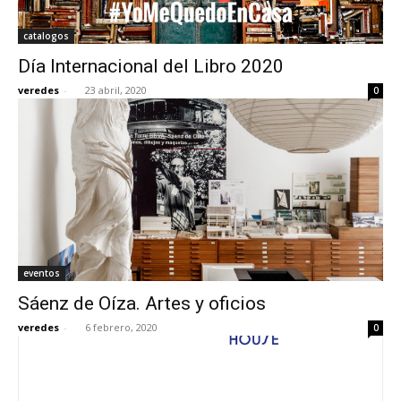
catalogos
Día Internacional del Libro 2020
veredes
-
23 abril, 2020
0
eventos
Sáenz de Oíza. Artes y oficios
veredes
-
6 febrero, 2020
0