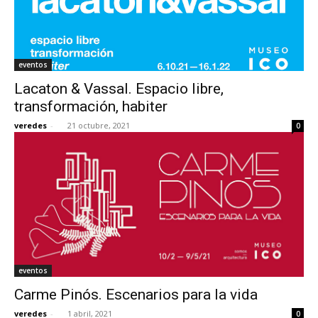
eventos
Lacaton & Vassal. Espacio libre,
transformación, habiter
veredes
-
21 octubre, 2021
0
eventos
Carme Pinós. Escenarios para la vida
veredes
-
1 abril, 2021
0