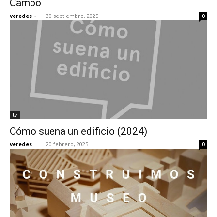
Campo
veredes
-
30 septiembre, 2025
0
tv
Cómo suena un edificio (2024)
veredes
-
20 febrero, 2025
0