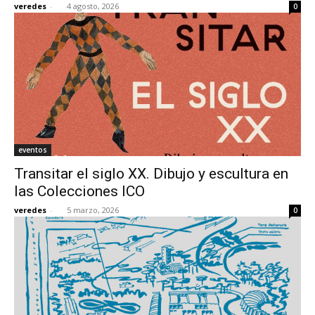
veredes
-
4 agosto, 2026
0
[:]
eventos
Transitar el siglo XX. Dibujo y escultura en
las Colecciones ICO
veredes
-
5 marzo, 2026
0