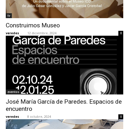
tv
Construimos Museo
veredes
-
12 diciembre, 2024
0
eventos
José María García de Paredes. Espacios de
encuentro
veredes
-
8 octubre, 2024
0