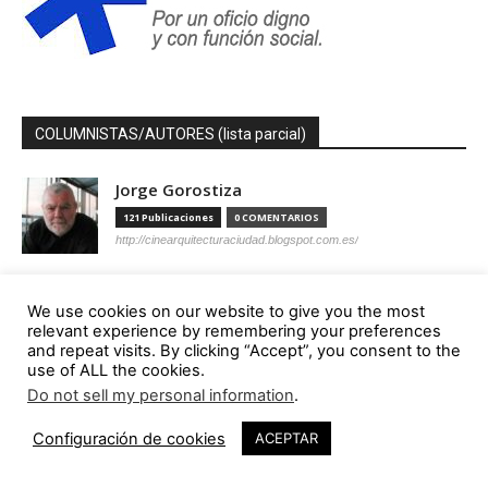
COLUMNISTAS/AUTORES (lista parcial)
Jorge Gorostiza
121 Publicaciones
0 COMENTARIOS
http://cinearquitecturaciudad.blogspot.com.es/
Miquel Lacasta Codorniu
We use cookies on our website to give you the most
113 Publicaciones
0 COMENTARIOS
relevant experience by remembering your preferences
https://axonometrica.wordpress.com/
and repeat visits. By clicking “Accept”, you consent to the
use of ALL the cookies.
José Ramón Hernández Correa
Do not sell my personal information
.
112 Publicaciones
0 COMENTARIOS
Configuración de cookies
http://arquitectamoslocos.blogspot.com.es/
ACEPTAR
Miguel Ángel Díaz Camacho