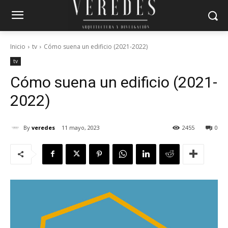
Inicio
tv
Cómo suena un edificio (2021-2022)
tv
Cómo suena un edificio (2021-
2022)
By
veredes
11 mayo, 2023
2455
0