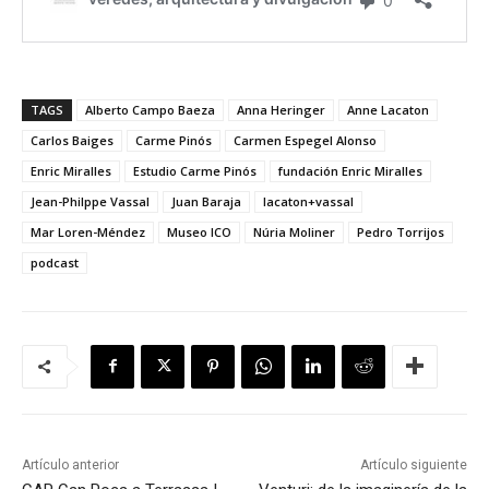
TAGS
Alberto Campo Baeza
Anna Heringer
Anne Lacaton
Carlos Baiges
Carme Pinós
Carmen Espegel Alonso
Enric Miralles
Estudio Carme Pinós
fundación Enric Miralles
Jean-Philppe Vassal
Juan Baraja
lacaton+vassal
Mar Loren-Méndez
Museo ICO
Núria Moliner
Pedro Torrijos
podcast
Artículo anterior
Artículo siguiente