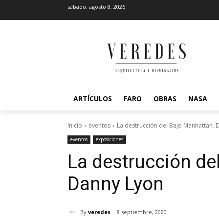
sábado, agosto 8, 2026
ARTÍCULOS
FARO
OBRAS
NASA
Inicio
eventos
La destrucción del Bajo Manhattan. 
eventos
exposiciones
La destrucción de
Danny Lyon
By
veredes
8 septiembre, 2020