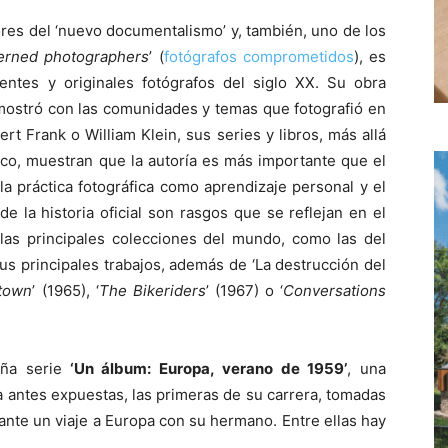
ores del ‘nuevo documentalismo’ y, también, uno de los
erned photographers
’ (
fotógrafos comprometidos
), es
ntes y originales fotógrafos del siglo XX. Su obra
emostró con las comunidades y temas que fotografió en
 Frank o William Klein, sus series y libros, más allá
co, muestran que la autoría es más importante que el
la práctica fotográfica como aprendizaje personal y el
e la historia oficial son rasgos que se reflejan en el
las principales colecciones del mundo, como las del
us principales trabajos, además de ‘La destrucción del
town
’ (1965), ‘
The Bikeriders
’ (1967) o ‘
Conversations
ña serie
‘Un álbum: Europa, verano de 1959’
, una
a antes expuestas, las primeras de su carrera, tomadas
nte un viaje a Europa con su hermano. Entre ellas hay