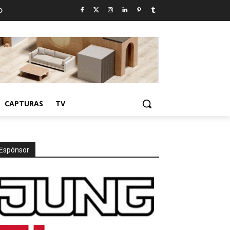
D
CAPTURAS
TV
Espónsor