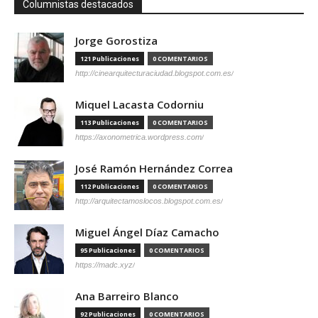
Columnistas destacados
Jorge Gorostiza
121 Publicaciones
0 COMENTARIOS
http://cinearquitecturaciudad.blogspot.com.es/
Miquel Lacasta Codorniu
113 Publicaciones
0 COMENTARIOS
https://axonometrica.wordpress.com/
José Ramón Hernández Correa
112 Publicaciones
0 COMENTARIOS
http://arquitectamoslocos.blogspot.com.es/
Miguel Ángel Díaz Camacho
95 Publicaciones
0 COMENTARIOS
https://madc.xyz/
Ana Barreiro Blanco
92 Publicaciones
0 COMENTARIOS