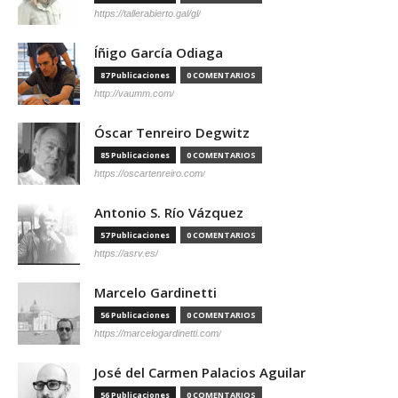
https://tallerabierto.gal/gl/
Íñigo García Odiaga
87 Publicaciones
0 COMENTARIOS
http://vaumm.com/
Óscar Tenreiro Degwitz
85 Publicaciones
0 COMENTARIOS
https://oscartenreiro.com/
Antonio S. Río Vázquez
57 Publicaciones
0 COMENTARIOS
https://asrv.es/
Marcelo Gardinetti
56 Publicaciones
0 COMENTARIOS
https://marcelogardinetti.com/
José del Carmen Palacios Aguilar
56 Publicaciones
0 COMENTARIOS