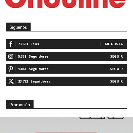
Síguenos
23,683
Fans
ME GUSTA
5,321
Seguidores
SEGUIR
1,844
Seguidores
SEGUIR
23,782
Seguidores
SEGUIR
Promoción