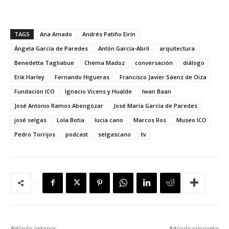
TAGS
Ana Amado
Andrés Patiño Eirín
Ángela García de Paredes
Antón García-Abril
arquitectura
Benedetta Tagliabue
Chema Madoz
conversación
diálogo
Erik Harley
Fernando Higueras
Francisco Javier Sáenz de Oiza
Fundación ICO
Ignacio Vicens y Hualde
Iwan Baan
José Antonio Ramos Abengózar
José María García de Paredes
josé selgas
Lola Botia
lucia cano
Marcos Ros
Museo ICO
Pedro Torrijos
podcast
selgascano
tv
Artículo anterior
Artículo siguiente