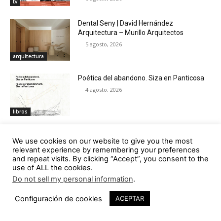
tv
Dental Seny | David Hernández
Arquitectura – Murillo Arquitectos
5 agosto, 2026
arquitectura
Poética del abandono. Siza en Panticosa
4 agosto, 2026
libros
Villa Carolina cuando la cubierta se
We use cookies on our website to give you the most
convierte en la quinta fachada
relevant experience by remembering your preferences
30 julio, 2026
and repeat visits. By clicking “Accept”, you consent to the
aparejo
use of ALL the cookies.
Do not sell my personal information
.
Casa de la Juventud de Alcalá de Guadaíra
| Retuerto Arquitectos – dunar arquitectos
Configuración de cookies
ACEPTAR
29 julio, 2026