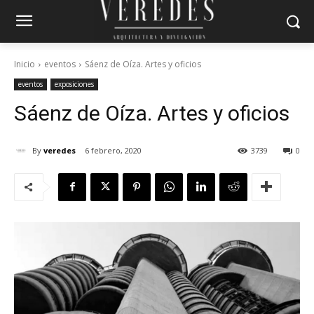
Inicio
eventos
Sáenz de Oíza. Artes y oficios
eventos
exposiciones
Sáenz de Oíza. Artes y oficios
By
veredes
6 febrero, 2020
3739
0