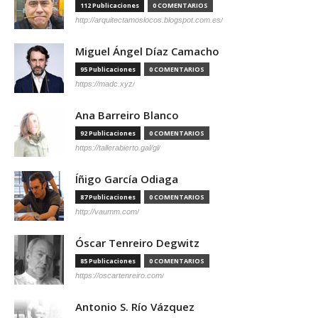
112 Publicaciones
0 COMENTARIOS
http://arquitectamoslocos.blogspot.com.es/
Miguel Ángel Díaz Camacho
95 Publicaciones
0 COMENTARIOS
https://madc.xyz/
Ana Barreiro Blanco
92 Publicaciones
0 COMENTARIOS
https://tallerabierto.gal/gl/
Íñigo García Odiaga
87 Publicaciones
0 COMENTARIOS
http://vaumm.com/
Óscar Tenreiro Degwitz
85 Publicaciones
0 COMENTARIOS
https://oscartenreiro.com/
Antonio S. Río Vázquez