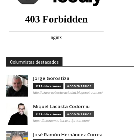
Columnistas destacados
Jorge Gorostiza
121 Publicaciones
0 COMENTARIOS
http://cinearquitecturaciudad.blogspot.com.es/
Miquel Lacasta Codorniu
113 Publicaciones
0 COMENTARIOS
https://axonometrica.wordpress.com/
José Ramón Hernández Correa