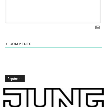
0
COMMENTS
Espónsor