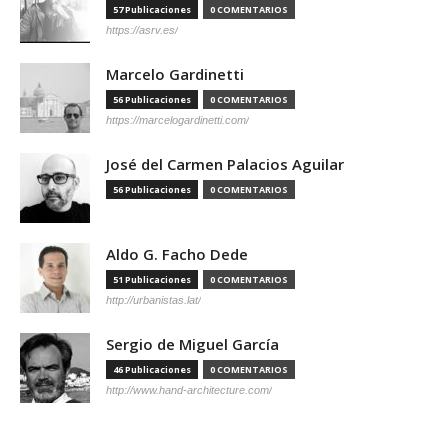
57 Publicaciones
0 COMENTARIOS
https://asrv.es/
Marcelo Gardinetti
56 Publicaciones
0 COMENTARIOS
https://marcelogardinetti.com/
José del Carmen Palacios Aguilar
56 Publicaciones
0 COMENTARIOS
Aldo G. Facho Dede
51 Publicaciones
0 COMENTARIOS
http://urbanistas.lat/
Sergio de Miguel García
46 Publicaciones
0 COMENTARIOS
http://www.hand-architecture.com/