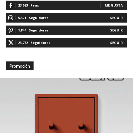
23,683
Fans
ME GUSTA
5,321
Seguidores
SEGUIR
1,844
Seguidores
SEGUIR
23,782
Seguidores
SEGUIR
Promoción