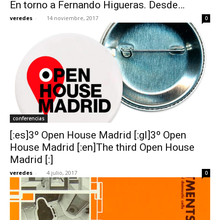
En torno a Fernando Higueras. Desde…
veredes
-
14 noviembre, 2017
0
conferencias
[:es]3º Open House Madrid [:gl]3º Open
House Madrid [:en]The third Open House
Madrid [:]
veredes
-
4 julio, 2017
0