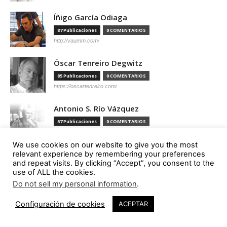
Íñigo García Odiaga
87 Publicaciones
0 COMENTARIOS
http://vaumm.com/
Óscar Tenreiro Degwitz
85 Publicaciones
0 COMENTARIOS
https://oscartenreiro.com/
Antonio S. Río Vázquez
57 Publicaciones
0 COMENTARIOS
https://asrv.es/
We use cookies on our website to give you the most
Marcelo Gardinetti
relevant experience by remembering your preferences
and repeat visits. By clicking “Accept”, you consent to the
56 Publicaciones
0 COMENTARIOS
use of ALL the cookies.
https://marcelogardinetti.com/
Do not sell my personal information
.
José del Carmen Palacios Aguilar
Configuración de cookies
ACEPTAR
56 Publicaciones
0 COMENTARIOS