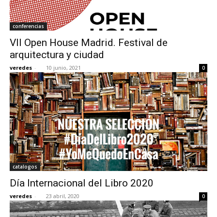
conferencias
VII Open House Madrid. Festival de
arquitectura y ciudad
veredes
-
10 junio, 2021
0
catalogos
Día Internacional del Libro 2020
veredes
-
23 abril, 2020
0