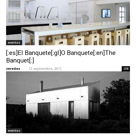
eventos
[:es]El Banquete[:gl]O Banquete[:en]The
Banquet[:]
veredes
-
12 septiembre, 2011
208
eventos