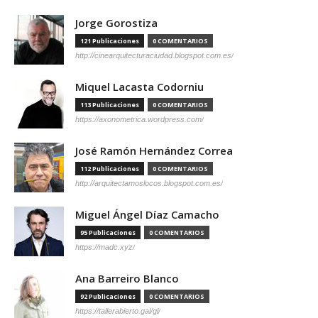
Jorge Gorostiza
121 Publicaciones
0 COMENTARIOS
http://cinearquitecturaciudad.blogspot.com.es/
Miquel Lacasta Codorniu
113 Publicaciones
0 COMENTARIOS
https://axonometrica.wordpress.com/
José Ramón Hernández Correa
112 Publicaciones
0 COMENTARIOS
http://arquitectamoslocos.blogspot.com.es/
Miguel Ángel Díaz Camacho
95 Publicaciones
0 COMENTARIOS
https://madc.xyz/
Ana Barreiro Blanco
92 Publicaciones
0 COMENTARIOS
https://tallerabierto.gal/gl/