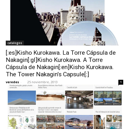
catalogos
[:es]Kisho Kurokawa. La Torre Cápsula de
Nakagin[:gl]Kisho Kurokawa. A Torre
Cápsula de Nakagin[:en]Kisho Kurokawa.
The Tower Nakagin’s Capsule[:]
veredes
-
25 noviembre, 2013
1