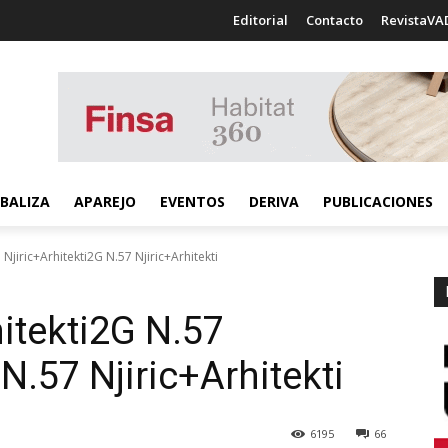
Editorial
Contacto
RevistaVA
BALIZA
APAREJO
EVENTOS
DERIVA
PUBLICACIONES
Njiric+Arhitekti2G N.57 Njiric+Arhitekti
itekti
2G N.57
N.57 Njiric+Arhitekti
6195
66