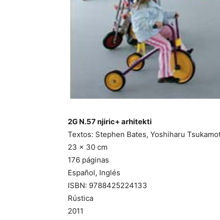
2G N.57 njiric+ arhitekti
Textos: Stephen Bates, Yoshiharu Tsukamoto
23 x 30 cm
176 páginas
Español, Inglés
ISBN: 9788425224133
Rústica
2011