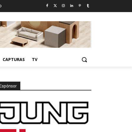
D
CAPTURAS
TV
Espónsor