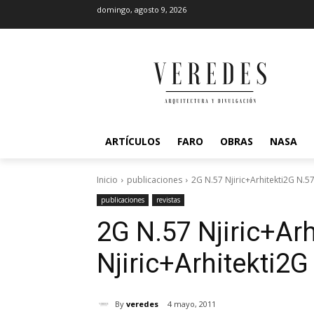
domingo, agosto 9, 2026
ARTÍCULOS
FARO
OBRAS
NASA
Inicio
publicaciones
2G N.57 Njiric+Arhitekti2G N.57 
publicaciones
revistas
2G N.57 Njiric+Arh
Njiric+Arhitekti
2G 
By
veredes
4 mayo, 2011