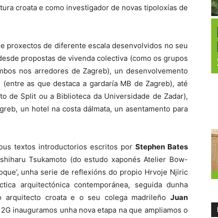
tura croata e como investigador de novas tipoloxías de
e proxectos de diferente escala desenvolvidos no seu
 desde propostas de vivenda colectiva (como os grupos
mbos nos arredores de Zagreb), un desenvolvemento
s (entre as que destaca a gardaría MB de Zagreb), até
ito de Split ou a Biblioteca da Universidade de Zadar),
agreb, un hotel na costa dálmata, un asentamento para
us textos introductorios escritos por
Stephen Bates
oshiharu Tsukamoto (do estudo xaponés Atelier Bow-
que’, unha serie de reflexións do propio Hrvoje Njiric
tica arquitectónica contemporánea, seguida dunha
 o arquitecto croata e o seu colega madrileño
Juan
ta 2G inauguramos unha nova etapa na que ampliamos o