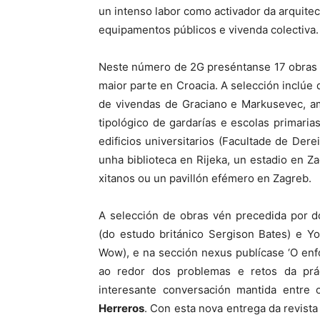
un intenso labor como activador da arquitec
equipamentos públicos e vivenda colectiva.
Neste número de 2G preséntanse 17 obras 
maior parte en Croacia. A selección inclúe
de vivendas de Graciano e Markusevec, a
tipológico de gardarías e escolas primaria
edificios universitarios (Facultade de Dere
unha biblioteca en Rijeka, un estadio en Z
xitanos ou un pavillón efémero en Zagreb.
A selección de obras vén precedida por do
(do estudo británico Sergison Bates) e Y
Wow), e na sección nexus publícase ‘O enfo
ao redor dos problemas e retos da prác
interesante conversación mantida entre
Herreros
. Con esta nova entrega da revis