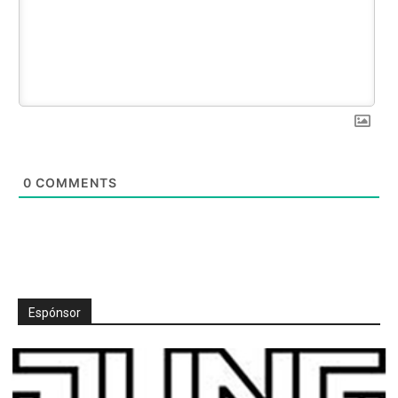
0
COMMENTS
Espónsor