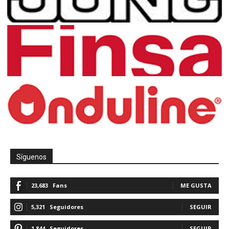
Síguenos
23,683
Fans
ME GUSTA
5,321
Seguidores
SEGUIR
1,844
Seguidores
SEGUIR