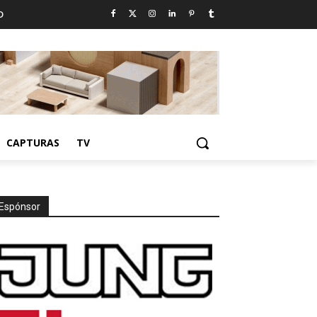
D
CAPTURAS
TV
Espónsor