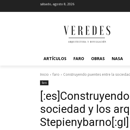
sábado, agosto 8, 2026
ARTÍCULOS
FARO
OBRAS
NASA
Inicio
faro
Construyendo puentes entre la sociedad 
faro
[:es]Construyendo
sociedad y los arq
Stepienybarno[:gl