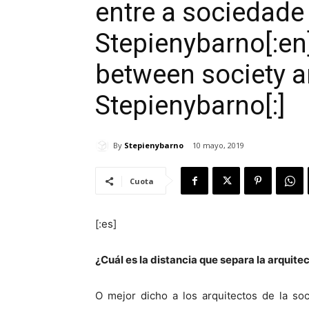
entre a sociedade 
Stepienybarno[:en
between society an
Stepienybarno[:]
By
Stepienybarno
10 mayo, 2019
Cuota
[:es]
¿Cuál es la distancia que separa la arquite
O mejor dicho a los arquitectos de la so