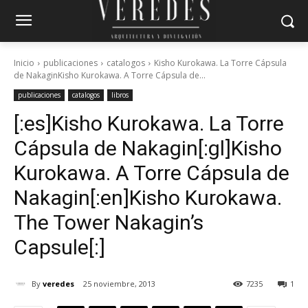
Inicio
publicaciones
catalogos
Kisho Kurokawa. La Torre Cápsula
de NakaginKisho Kurokawa. A Torre Cápsula de...
publicaciones
catalogos
libros
[:es]Kisho Kurokawa. La Torre
Cápsula de Nakagin[:gl]Kisho
Kurokawa. A Torre Cápsula de
Nakagin[:en]Kisho Kurokawa.
The Tower Nakagin’s
Capsule[:]
By
veredes
25 noviembre, 2013
7235
1