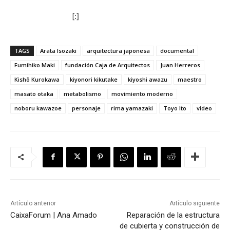
[:]
TAGS
Arata Isozaki
arquitectura japonesa
documental
Fumihiko Maki
fundación Caja de Arquitectos
Juan Herreros
Kishō Kurokawa​
kiyonori kikutake
kiyoshi awazu
maestro
masato otaka
metabolismo
movimiento moderno
noboru kawazoe
personaje
rima yamazaki
Toyo Ito
video
Artículo anterior
Artículo siguiente
CaixaForum | Ana Amado
Reparación de la estructura
de cubierta y construcción de