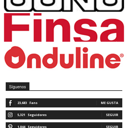
Síguenos
23,683
Fans
ME GUSTA
5,321
Seguidores
SEGUIR
1,844
Seguidores
SEGUIR