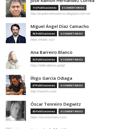
José Ramón Hernández Correa
112 Publicaciones
0 COMENTARIOS
http://arquitectamoslocos.blogspot.com.es/
Miguel Ángel Díaz Camacho
95 Publicaciones
0 COMENTARIOS
https://madc.xyz/
Ana Barreiro Blanco
92 Publicaciones
0 COMENTARIOS
https://tallerabierto.gal/gl/
Íñigo García Odiaga
87 Publicaciones
0 COMENTARIOS
http://vaumm.com/
Óscar Tenreiro Degwitz
85 Publicaciones
0 COMENTARIOS
https://oscartenreiro.com/