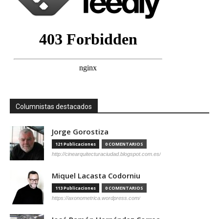
Columnistas destacados
Jorge Gorostiza
121 Publicaciones
0 COMENTARIOS
http://cinearquitecturaciudad.blogspot.com.es/
Miquel Lacasta Codorniu
113 Publicaciones
0 COMENTARIOS
https://axonometrica.wordpress.com/