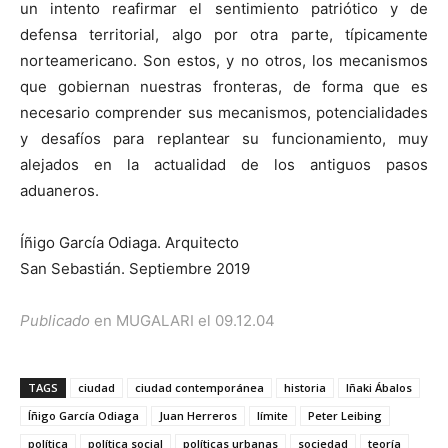
un intento reafirmar el sentimiento patriótico y de
defensa territorial, algo por otra parte, típicamente
norteamericano. Son estos, y no otros, los mecanismos
que gobiernan nuestras fronteras, de forma que es
necesario comprender sus mecanismos, potencialidades
y desafíos para replantear su funcionamiento, muy
alejados en la actualidad de los antiguos pasos
aduaneros.
Íñigo García Odiaga. Arquitecto
San Sebastián. Septiembre 2019
Publicado
en MUGALARI el 09.12.04
TAGS
ciudad
ciudad contemporánea
historia
Iñaki Ábalos
Íñigo García Odiaga
Juan Herreros
límite
Peter Leibing
política
política social
políticas urbanas
sociedad
teoría