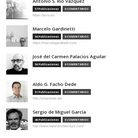
Antonio S. Río Vázquez
57 Publicaciones
0 COMENTARIOS
https://asrv.es/
Marcelo Gardinetti
56 Publicaciones
0 COMENTARIOS
https://marcelogardinetti.com/
José del Carmen Palacios Aguilar
56 Publicaciones
0 COMENTARIOS
Aldo G. Facho Dede
51 Publicaciones
0 COMENTARIOS
http://urbanistas.lat/
Sergio de Miguel García
46 Publicaciones
0 COMENTARIOS
http://www.hand-architecture.com/