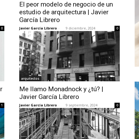
El peor modelo de negocio de un
estudio de arquitectura | Javier
García Librero
Javier García Librero
-
9 diciembre, 2024
0
0
arquitectos
r
Me llamo Monadnock y ¿tú? |
Javier García Librero
Javier García Librero
-
9 septiembre, 2024
1
0