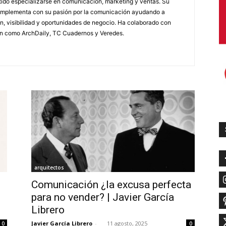
itido especializarse en comunicación, marketing y ventas. Su
omplementa con su pasión por la comunicación ayudando a
, visibilidad y oportunidades de negocio. Ha colaborado con
n como ArchDaily, TC Cuadernos y Veredes.
arquitectos
Comunicación ¿la excusa perfecta
para no vender? | Javier García
Librero
Javier García Librero
-
11 agosto, 2025
0
0