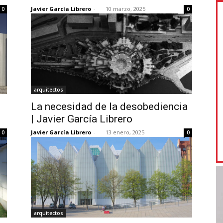
Javier García Librero
-
10 marzo, 2025
0
0
arquitectos
La necesidad de la desobediencia
| Javier García Librero
Javier García Librero
-
13 enero, 2025
0
0
arquitectos