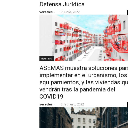
Defensa Jurídica
veredes
-
7 junio, 2022
aparejo
ASEMAS muestra soluciones par
implementar en el urbanismo, los
equipamientos, y las viviendas q
vendrán tras la pandemia del
COVID19
veredes
-
3 febrero, 2022