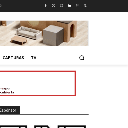
D
CAPTURAS
TV
Espónsor