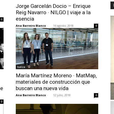
Jorge Garcelán Docio – Enrique
Reig Navarro · NILGO | viaje a la
esencia
0
Ana Barreiro Blanco
-
16 agosto, 2018
0
baliza
María Martínez Moreno · MatMap,
materiales de construcción que
ge
buscan una nueva vida
Ana Barreiro Blanco
-
12 julio, 2018
0
0