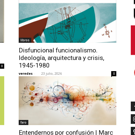
libros
Disfuncional funcionalismo.
Ideología, arquitectura y crisis,
1945-1980
0
veredes
-
23 julio, 2026
0
faro
Entendernos por confusión | Marc