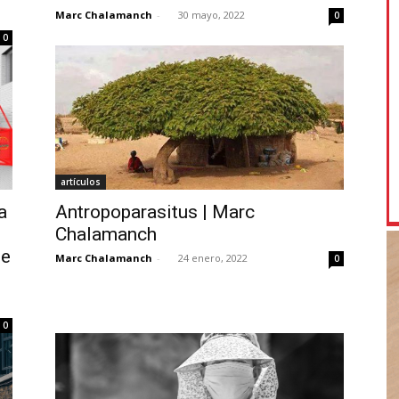
Marc Chalamanch
-
30 mayo, 2022
0
0
artículos
a
Antropoparasitus | Marc
Chalamanch
ue
Marc Chalamanch
-
24 enero, 2022
0
0