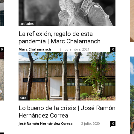
artículos
La reflexión, regalo de esta
pandemia | Marc Chalamanch
Marc Chalamanch
-
8 noviembre, 2021
0
0
faro
 |
Lo bueno de la crisis | José Ramón
Hernández Correa
José Ramón Hernández Correa
-
3 julio, 2020
0