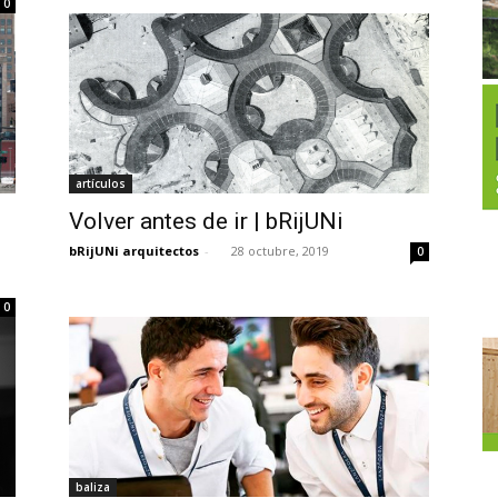
0
artículos
Volver antes de ir | bRijUNi
bRijUNi arquitectos
-
28 octubre, 2019
0
20
0
baliza