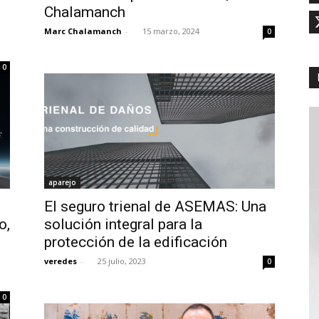
Chalamanch
Marc Chalamanch
-
15 marzo, 2024
0
0
aparejo
El seguro trienal de ASEMAS: Una
o,
solución integral para la
protección de la edificación
veredes
-
25 julio, 2023
0
0