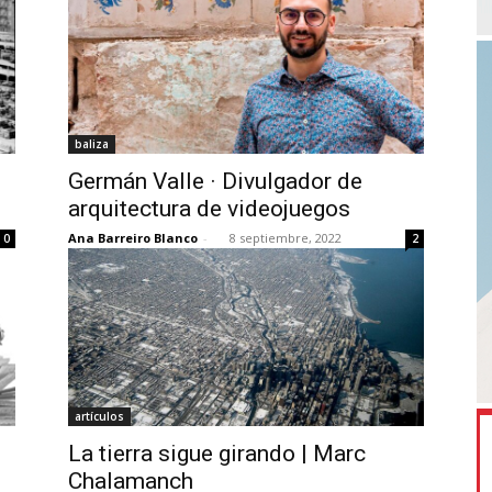
baliza
Germán Valle · Divulgador de
arquitectura de videojuegos
Ana Barreiro Blanco
-
8 septiembre, 2022
0
2
artículos
La tierra sigue girando | Marc
Chalamanch