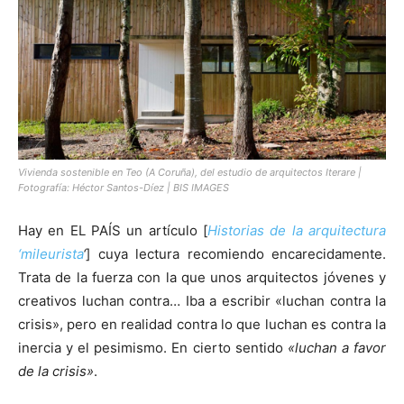
[:]
Vivienda sostenible en Teo (A Coruña), del estudio de arquitectos Iterare |
Fotografía: Héctor Santos-Díez | BIS IMAGES
Hay en EL PAÍS un artículo [
Historias de la arquitectura
‘mileurista
‘
] cuya lectura recomiendo encarecidamente.
Trata de la fuerza con la que unos arquitectos jóvenes y
creativos luchan contra… Iba a escribir «luchan contra la
crisis», pero en realidad contra lo que luchan es contra la
inercia y el pesimismo. En cierto sentido
«luchan a favor
de la crisis»
.