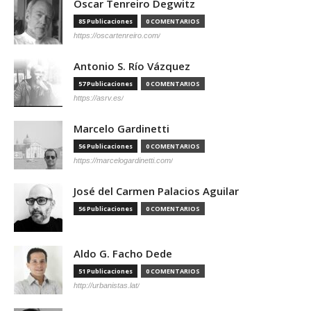
Óscar Tenreiro Degwitz
85 Publicaciones
0 COMENTARIOS
https://oscartenreiro.com/
Antonio S. Río Vázquez
57 Publicaciones
0 COMENTARIOS
https://asrv.es/
Marcelo Gardinetti
56 Publicaciones
0 COMENTARIOS
https://marcelogardinetti.com/
José del Carmen Palacios Aguilar
56 Publicaciones
0 COMENTARIOS
Aldo G. Facho Dede
51 Publicaciones
0 COMENTARIOS
http://urbanistas.lat/