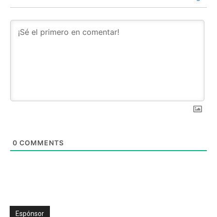
0
COMMENTS
Espónsor