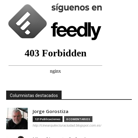
Columnistas destacados
Jorge Gorostiza
121 Publicaciones
0 COMENTARIOS
http://cinearquitecturaciudad.blogspot.com.es/