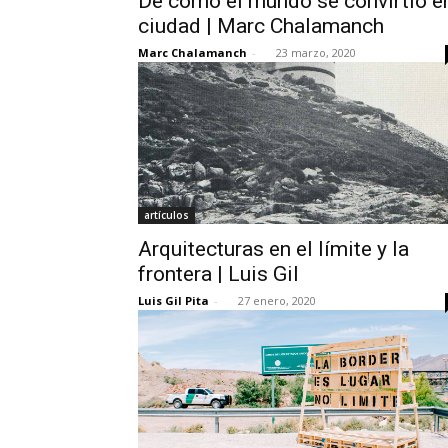
De cómo el mundo se convirtió e
ciudad | Marc Chalamanch
Marc Chalamanch
-
23 marzo, 2020
artículos
Arquitecturas en el límite y la
frontera | Luis Gil
Luis Gil Pita
-
27 enero, 2020