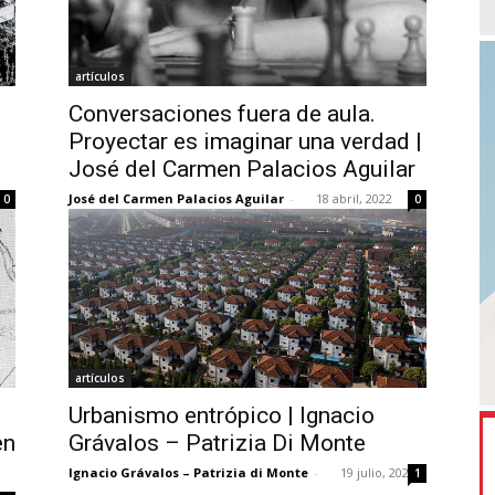
artículos
Conversaciones fuera de aula.
Proyectar es imaginar una verdad |
José del Carmen Palacios Aguilar
2
José del Carmen Palacios Aguilar
-
18 abril, 2022
0
0
artículos
Urbanismo entrópico | Ignacio
en
Grávalos – Patrizia Di Monte
Ignacio Grávalos – Patrizia di Monte
-
19 julio, 2021
1