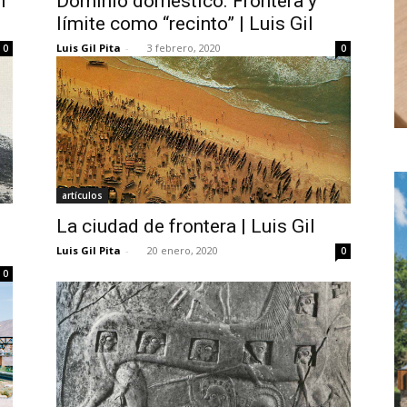
n
Dominio doméstico. Frontera y
límite como “recinto” | Luis Gil
Luis Gil Pita
-
3 febrero, 2020
0
0
artículos
La ciudad de frontera | Luis Gil
Luis Gil Pita
-
20 enero, 2020
0
0