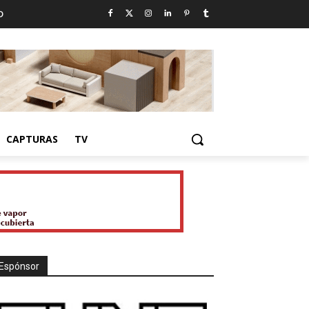
D
CAPTURAS
TV
Espónsor