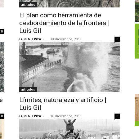
artículos
El plan como herramienta de
l
desbordamiento de la frontera |
Luis Gil
0
Luis Gil Pita
-
30 diciembre, 2019
0
artículos
e
Límites, naturaleza y artificio |
Luis Gil
Luis Gil Pita
-
16 diciembre, 2019
0
0