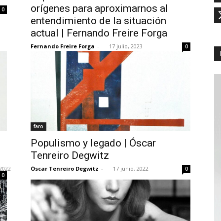
orígenes para aproximarnos al
0
entendimiento de la situación
actual | Fernando Freire Forga
Fernando Freire Forga
-
17 julio, 2023
0
faro
Populismo y legado | Óscar
Tenreiro Degwitz
2022
Óscar Tenreiro Degwitz
-
17 junio, 2022
0
0