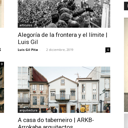
artículos
Alegoría de la frontera y el límite |
Luis Gil
s
Luis Gil Pita
-
2 diciembre, 2019
0
0
arquitectura
A casa do taberneiro | ARKB-
Arrokabe arquitectos