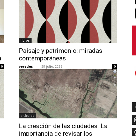
libros
Paisaje y patrimonio: miradas
a
contemporáneas
veredes
-
29 julio, 2025
0
0
artículos
La creación de las ciudades. La
importancia de revisar los