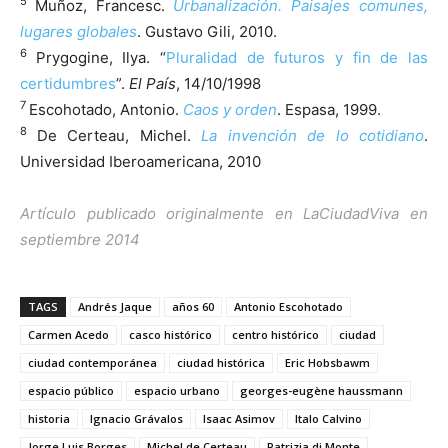
5
Muñoz, Francesc.
Urbanalización. Paisajes comunes,
lugares globales
. Gustavo Gili, 2010.
6
Prygogine, Ilya. “
Pluralidad de futuros y fin de las
certidumbres
”.
El País
, 14/10/1998
7
Escohotado, Antonio.
Caos y orden
. Espasa, 1999.
8
De Certeau, Michel.
La invención de lo cotidiano
.
Universidad Iberoamericana, 2010
Artículo publicado originalmente en LaCiudadViva en
septiembre 2014
TAGS
Andrés Jaque
años 60
Antonio Escohotado
Carmen Acedo
casco histórico
centro histórico
ciudad
ciudad contemporánea
ciudad histórica
Eric Hobsbawm
espacio público
espacio urbano
georges-eugène haussmann
historia
Ignacio Grávalos
Isaac Asimov
Italo Calvino
Jorge Luis Borges
Michel de Certeau
Patrizia di Monte