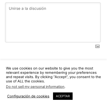
1
COMMENT
We use cookies on our website to give you the most
Los más recientes
relevant experience by remembering your preferences
and repeat visits. By clicking “Accept”, you consent to the
use of ALL the cookies.
Do not sell my personal information
.
1
Hernán Ordóñez Valverde
2 years ago
Configuración de cookies
ACEPTAR
Me gusto su artículo, felicitaciones