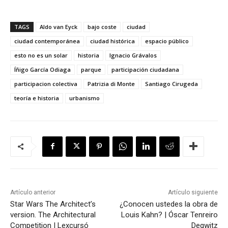
TAGS
Aldo van Eyck
bajo coste
ciudad
ciudad contemporánea
ciudad histórica
espacio público
esto no es un solar
historia
Ignacio Grávalos
Íñigo García Odiaga
parque
participación ciudadana
participacion colectiva
Patrizia di Monte
Santiago Cirugeda
teoría e historia
urbanismo
Artículo anterior
Artículo siguiente
Star Wars The Architect’s
¿Conocen ustedes la obra de
version. The Architectural
Louis Kahn? | Óscar Tenreiro
Competition | Lexcursó
Degwitz