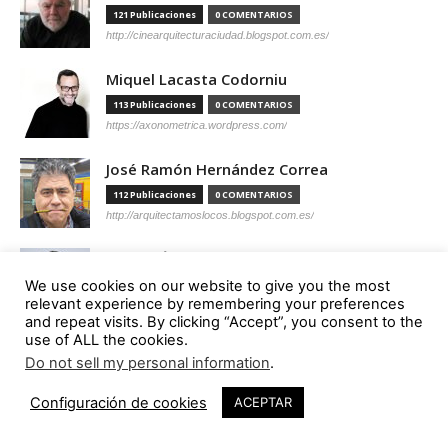
121 Publicaciones
0 COMENTARIOS
http://cinearquitecturaciudad.blogspot.com.es/
Miquel Lacasta Codorniu
113 Publicaciones
0 COMENTARIOS
https://axonometrica.wordpress.com/
José Ramón Hernández Correa
112 Publicaciones
0 COMENTARIOS
http://arquitectamoslocos.blogspot.com.es/
Miguel Ángel Díaz Camacho
We use cookies on our website to give you the most
95 Publicaciones
0 COMENTARIOS
relevant experience by remembering your preferences
https://madc.xyz/
and repeat visits. By clicking “Accept”, you consent to the
use of ALL the cookies.
Ana Barreiro Blanco
Do not sell my personal information
.
92 Publicaciones
0 COMENTARIOS
26
https://tallerabierto.gal/gl/
Configuración de cookies
ACEPTAR
Íñigo García Odiaga