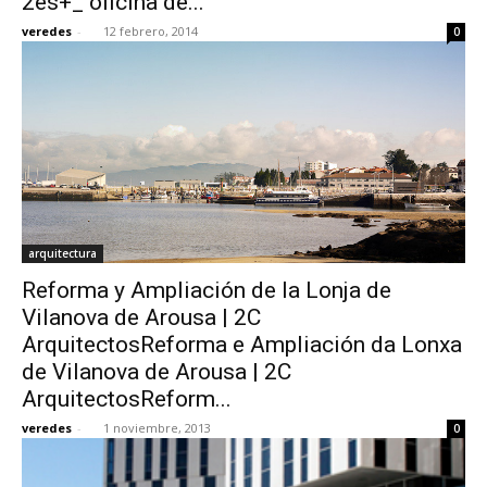
2es+_ oficina de...
veredes
-
12 febrero, 2014
0
arquitectura
Reforma y Ampliación de la Lonja de
Vilanova de Arousa | 2C
ArquitectosReforma e Ampliación da Lonxa
de Vilanova de Arousa | 2C
ArquitectosReform...
veredes
-
1 noviembre, 2013
0