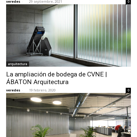
veredes
-
29 septiembre, 2021
0
arquitectura
La ampliación de bodega de CVNE |
ÁBATON Arquitectura
veredes
-
19 febrero, 2020
0