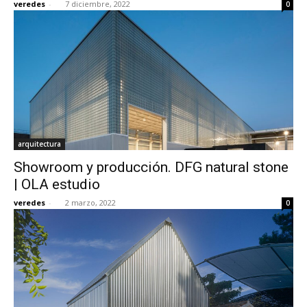
veredes
-
7 diciembre, 2022
0
arquitectura
Showroom y producción. DFG natural stone
| OLA estudio
veredes
-
2 marzo, 2022
0