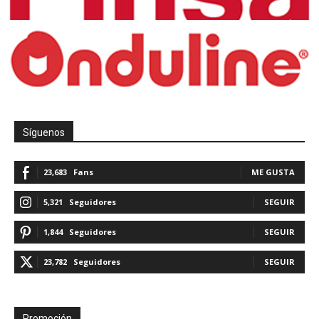
Síguenos
23,683
Fans
ME GUSTA
5,321
Seguidores
SEGUIR
1,844
Seguidores
SEGUIR
23,782
Seguidores
SEGUIR
Promoción