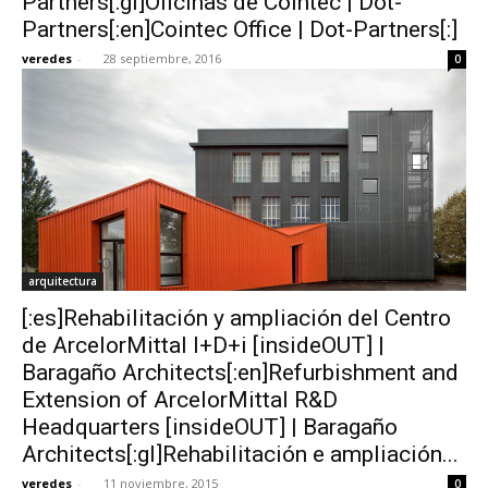
Partners[:gl]Oficinas de Cointec | Dot-
Partners[:en]Cointec Office | Dot-Partners[:]
veredes
-
28 septiembre, 2016
0
arquitectura
[:es]Rehabilitación y ampliación del Centro
de ArcelorMittal I+D+i [insideOUT] |
Baragaño Architects[:en]Refurbishment and
Extension of ArcelorMittal R&D
Headquarters [insideOUT] | Baragaño
Architects[:gl]Rehabilitación e ampliación...
veredes
-
11 noviembre, 2015
0