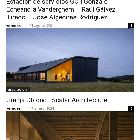
Estación de servicios GO | Gonzalo
Echeandia Vanderghem – Raúl Gálvez
Tirado – José Algeciras Rodríguez
veredes
-
21 agosto, 2024
1
arquitectura
Granja Oblong | Scalar Architecture
veredes
-
17 enero, 2024
0