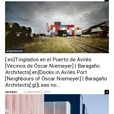
arquitectura
[:es]Tinglados en el Puerto de Avilés
[Vecinos de Óscar Niemeyer] | Baragaño
Architects[:en]Docks in Avilés Port
[Neighbours of Óscar Niemeyer] | Baragaño
Architects[:gl]Leas no...
veredes
-
2 septiembre, 2015
0