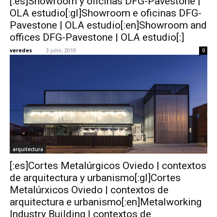
[:es]Showroom y oficinas DFG-Pavestone |
OLA estudio[:gl]Showroom e oficinas DFG-
Pavestone | OLA estudio[:en]Showroom and
offices DFG-Pavestone | OLA estudio[:]
veredes
-
3 julio, 2019
0
arquitectura
[:es]Cortes Metalúrgicos Oviedo | contextos
de arquitectura y urbanismo[:gl]Cortes
Metalúrxicos Oviedo | contextos de
arquitectura e urbanismo[:en]Metalworking
Industry Building | contextos de