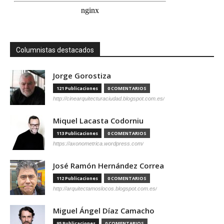
Columnistas destacados
Jorge Gorostiza
121 Publicaciones
0 COMENTARIOS
http://cinearquitecturaciudad.blogspot.com.es/
Miquel Lacasta Codorniu
113 Publicaciones
0 COMENTARIOS
https://axonometrica.wordpress.com/
José Ramón Hernández Correa
112 Publicaciones
0 COMENTARIOS
http://arquitectamoslocos.blogspot.com.es/
Miguel Ángel Díaz Camacho
95 Publicaciones
0 COMENTARIOS