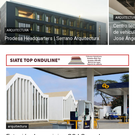
ARQUITECTU
Centro tec
ARQUITECTURA
de vehícul
[:]
Prodesa Headquarters | Serrano Arquitectura
José Ánge
arquitectura