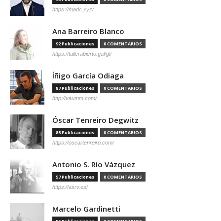
https://madc.xyz/
Ana Barreiro Blanco
92 Publicaciones
0 COMENTARIOS
https://tallerabierto.gal/gl/
Íñigo García Odiaga
87 Publicaciones
0 COMENTARIOS
http://vaumm.com/
Óscar Tenreiro Degwitz
85 Publicaciones
0 COMENTARIOS
https://oscartenreiro.com/
Antonio S. Río Vázquez
57 Publicaciones
0 COMENTARIOS
https://asrv.es/
Marcelo Gardinetti