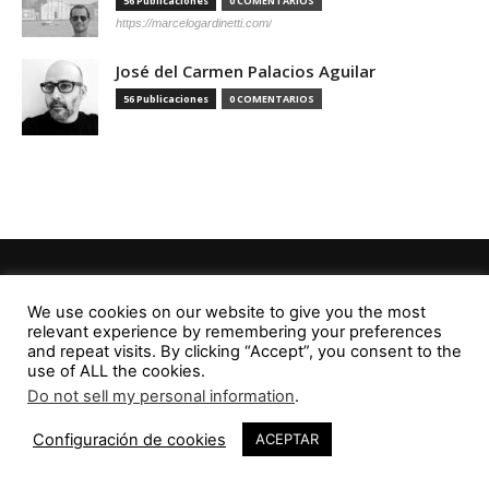
56 Publicaciones
0 COMENTARIOS
https://marcelogardinetti.com/
José del Carmen Palacios Aguilar
56 Publicaciones
0 COMENTARIOS
We use cookies on our website to give you the most
Editorial
relevant experience by remembering your preferences
Contacto
and repeat visits. By clicking “Accept”, you consent to the
use of ALL the cookies.
RevistaVAD
Do not sell my personal information
.
Configuración de cookies
ACEPTAR
Aviso Legal