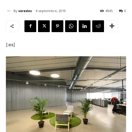
By
veredes
4 septiembre, 2019
4945
0
[:]
[:es]