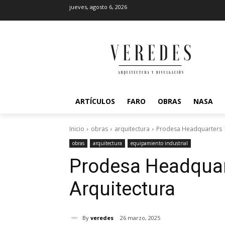
jueves, agosto 6, 2026
ARTÍCULOS
FARO
OBRAS
NASA
Inicio
obras
arquitectura
Prodesa Headquarters |
obras
arquitectura
equipamiento industrial
Prodesa Headquart
Arquitectura
By
veredes
26 marzo, 2025