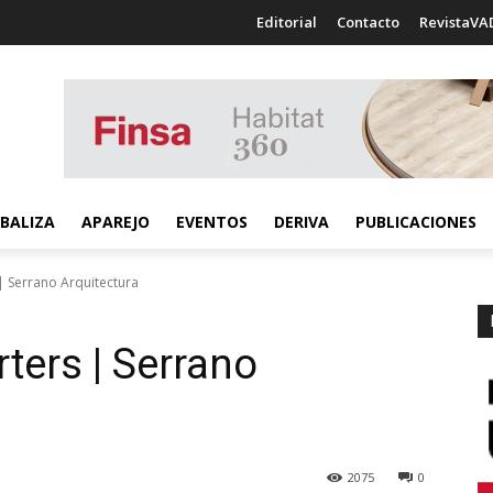
Editorial
Contacto
RevistaVA
BALIZA
APAREJO
EVENTOS
DERIVA
PUBLICACIONES
 Serrano Arquitectura
ers | Serrano
2075
0