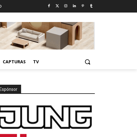
D
CAPTURAS
TV
Espónsor